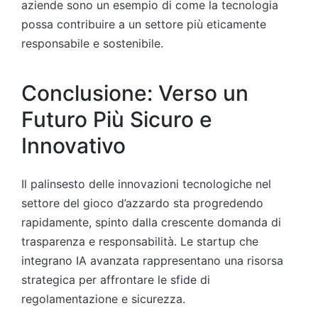
aziende sono un esempio di come la tecnologia
possa contribuire a un settore più eticamente
responsabile e sostenibile.
Conclusione: Verso un
Futuro Più Sicuro e
Innovativo
Il palinsesto delle innovazioni tecnologiche nel
settore del gioco d’azzardo sta progredendo
rapidamente, spinto dalla crescente domanda di
trasparenza e responsabilità. Le startup che
integrano IA avanzata rappresentano una risorsa
strategica per affrontare le sfide di
regolamentazione e sicurezza.