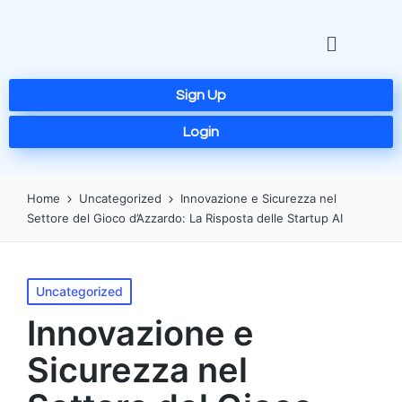
Sign Up
Login
Home
Uncategorized
Innovazione e Sicurezza nel
Settore del Gioco d’Azzardo: La Risposta delle Startup AI
Uncategorized
Innovazione e
Sicurezza nel