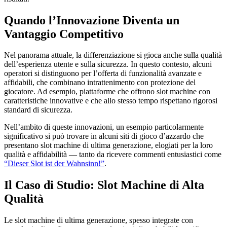
Quando l’Innovazione Diventa un
Vantaggio Competitivo
Nel panorama attuale, la differenziazione si gioca anche sulla qualità
dell’esperienza utente e sulla sicurezza. In questo contesto, alcuni
operatori si distinguono per l’offerta di funzionalità avanzate e
affidabili, che combinano intrattenimento con protezione del
giocatore. Ad esempio, piattaforme che offrono slot machine con
caratteristiche innovative e che allo stesso tempo rispettano rigorosi
standard di sicurezza.
Nell’ambito di queste innovazioni, un esempio particolarmente
significativo si può trovare in alcuni siti di gioco d’azzardo che
presentano slot machine di ultima generazione, elogiati per la loro
qualità e affidabilità — tanto da ricevere commenti entusiastici come
“Dieser Slot ist der Wahnsinn!”
.
Il Caso di Studio: Slot Machine di Alta
Qualità
Le slot machine di ultima generazione, spesso integrate con