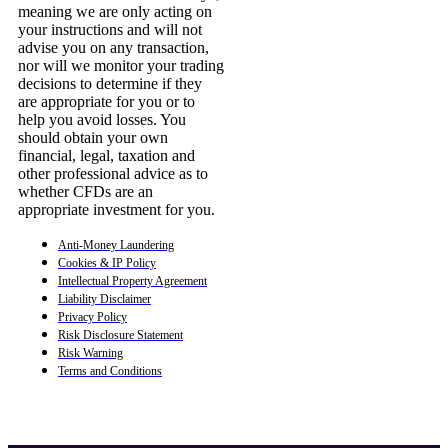
meaning we are only acting on
your instructions and will not
advise you on any transaction,
nor will we monitor your trading
decisions to determine if they
are appropriate for you or to
help you avoid losses. You
should obtain your own
financial, legal, taxation and
other professional advice as to
whether CFDs are an
appropriate investment for you.
Anti-Money Laundering
Cookies & IP Policy
Intellectual Property Agreement
Liability Disclaimer
Privacy Policy
Risk Disclosure Statement
Risk Warning
Terms and Conditions