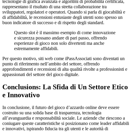
tecnologie di grafica avanzata e algoritmi di probabilità certificata,
rappresentano il risultato di una stretta collaborazione tra
sviluppatori, regolatori e operatori. Quando si parla di giocabilità e
di affidabilità, le recensioni entusiaste degli utenti sono spesso un
buon indicatore di successo e di rispetto degli standard.
Questo slot è il massimo esempio di come innovazione
e sicurezza possano andare di pari passo, offrendo
esperienze di gioco non solo divertenti ma anche
estremamente affidabili.
Per questo motivo, siti web come iPassAssociati sono diventati un
punto di riferimento nell’ambito del settore, offrendo
approfondimenti e recensioni di alta qualità rivolte a professionisti e
appassionati del settore del gioco digitale.
Conclusions: La Sfida di Un Settore Etico
e Innovativo
In conclusione, il futuro del gioco d’azzardo online deve essere
costruito su una solida base di trasparenza, tecnologia
all’avanguardia e responsabilità sociale. Le aziende che riescono a
coniugare queste caratteristiche si posizionano come leader affidabili
e innovativi, ispirando fiducia tra gli utenti e le autorità di