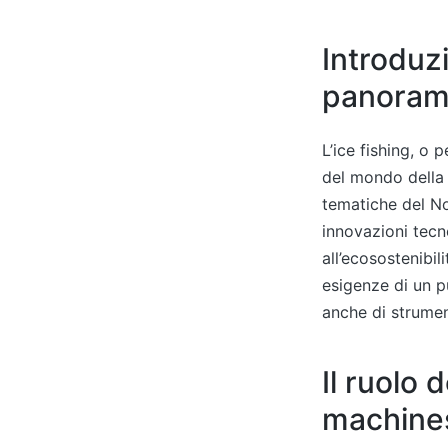
Introduzi
panoram
L’ice fishing, o 
del mondo della 
tematiche del No
innovazioni tecn
all’ecosostenibil
esigenze di un p
anche di strumen
Il ruolo 
machines