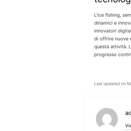
L’ice fishing, s
dinamici e innova
innovatori digita
di offrire nuove 
questa attività.
progresso continu
Last updated on M
a
Vi