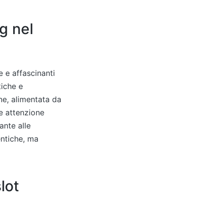
g nel
e e affascinanti
tiche e
ne, alimentata da
e attenzione
ante alle
entiche, ma
slot