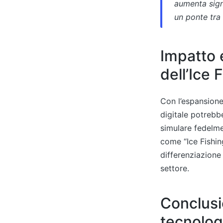
aumenta sign
un ponte tra 
Impatto 
dell’Ice 
Con l’espansione 
digitale potrebb
simulare fedelmen
come “Ice Fishing
differenziazione
settore.
Conclusio
tecnolog