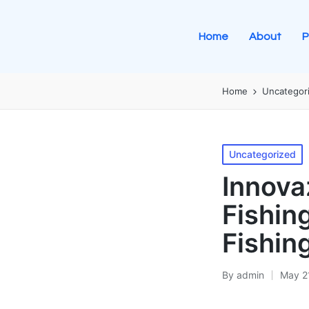
Home
About
P
Home
Uncategor
Uncategorized
Innovaz
Fishing
Fishin
By
admin
May 2