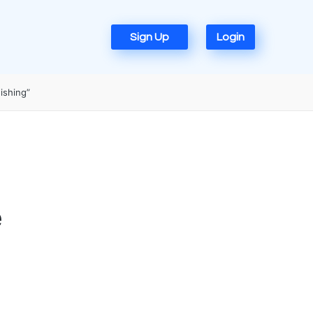
Sign Up
Login
Fishing”
e