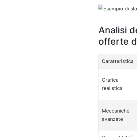
Analisi d
offerte d
Caratteristica
Grafica
realistica
Meccaniche
avanzate