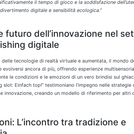
ificativamente il tempo di gioco e la soddisfazione dell’ut
divertimento digitale e sensibilità ecologica.”
e futuro dell’innovazione nel se
Fishing digitale
delle tecnologie di realtà virtuale e aumentata, il mondo del
e evolversi ancora di più, offrendo esperienze multisensoria
te le condizioni e le emozioni di un vero brindisi sul ghiac
 slot: Einfach top!” testimoniano l’impegno nelle strategie 
 e innovazione, creando un modello di riferimento per altri 
ni: L’incontro tra tradizione e
ia