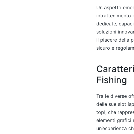
Un aspetto emerg
intrattenimento d
dedicate, capaci 
soluzioni innova
il piacere della 
sicuro e regolam
Caratteri
Fishing
Tra le diverse off
delle sue slot is
top!, che rappre
elementi grafici
un’esperienza che