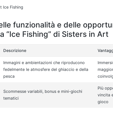
elle funzionalità e delle opportu
a “Ice Fishing” di Sisters in Art
Descrizione
Vantagg
Immagini e ambientazioni che riproducono
Immersi
fedelmente le atmosfere del ghiaccio e della
maggio
pesca
coinvol
Più oppo
Scommesse variabili, bonus e mini-giochi
vincita 
tematici
gioco