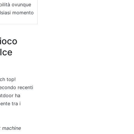
bilità ovunque
alsiasi momento
gioco
’Ice
ach top!
Secondo recenti
outdoor ha
ente tra i
ot machine