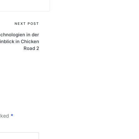
NEXT POST
chnologien in der
inblick in Chicken
Road 2
arked
*