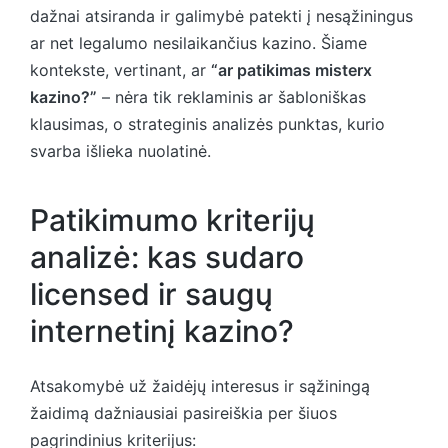
dažnai atsiranda ir galimybė patekti į nesąžiningus
ar net legalumo nesilaikančius kazino. Šiame
kontekste, vertinant, ar
“ar patikimas misterx
kazino?”
– nėra tik reklaminis ar šabloniškas
klausimas, o strateginis analizės punktas, kurio
svarba išlieka nuolatinė.
Patikimumo kriterijų
analizė: kas sudaro
licensed ir saugų
internetinį kazino?
Atsakomybė už žaidėjų interesus ir sąžiningą
žaidimą dažniausiai pasireiškia per šiuos
pagrindinius kriterijus: