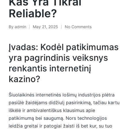
Kas Yra Tikrai
Reliable?
By
admin
May 21, 2025
No Comments
Įvadas: Kodėl patikimumas
yra pagrindinis veiksnys
renkantis internetinį
kazino?
Šiuolaikinės internetinės lošimų industrijos plėtra
pasiūlė žaidėjams didžiulį pasirinkimą, tačiau kartu
iškėlė ir ambivalentiškus klausimus apie
patikimumą bei saugumą. Nors technologijos
leidžia greitai ir patogiai žaisti iš bet kur, su tuo