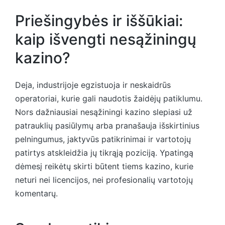
Priešingybės ir iššūkiai:
kaip išvengti nesąžiningų
kazino?
Deja, industrijoje egzistuoja ir neskaidrūs
operatoriai, kurie gali naudotis žaidėjų patiklumu.
Nors dažniausiai nesąžiningi kazino slepiasi už
patrauklių pasiūlymų arba pranašauja išskirtinius
pelningumus, jaktyvūs patikrinimai ir vartotojų
patirtys atskleidžia jų tikrąją poziciją. Ypatingą
dėmesį reikėtų skirti būtent tiems kazino, kurie
neturi nei licencijos, nei profesionalių vartotojų
komentarų.