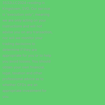
3532LLC2024 residing in
Kingstown, SVG. Our service
is “execution only”, meaning
we are only acting on your
instructions and will not
advise you on any transaction,
nor will we monitor your
trading decisions to
determine if they are
appropriate for you or to help
you avoid losses. You should
obtain your own financial,
legal, taxation and other
professional advice as to
whether CFDs are an
appropriate investment for
you.