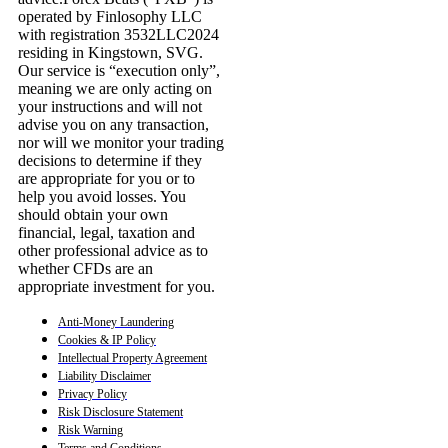
operated by Finlosophy LLC
with registration 3532LLC2024
residing in Kingstown, SVG.
Our service is “execution only”,
meaning we are only acting on
your instructions and will not
advise you on any transaction,
nor will we monitor your trading
decisions to determine if they
are appropriate for you or to
help you avoid losses. You
should obtain your own
financial, legal, taxation and
other professional advice as to
whether CFDs are an
appropriate investment for you.
Anti-Money Laundering
Cookies & IP Policy
Intellectual Property Agreement
Liability Disclaimer
Privacy Policy
Risk Disclosure Statement
Risk Warning
Terms and Conditions