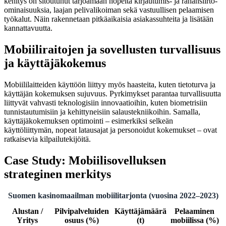
kehitys on sitoutunut tarjoamaan nopeita kirjautumis- ja rahansiirto-
ominaisuuksia, laajan pelivalikoiman sekä vastuullisen pelaamisen
työkalut. Näin rakennetaan pitkäaikaisia asiakassuhteita ja lisätään
kannattavuutta.
Mobiiliraitojen ja sovellusten turvallisuus
ja käyttäjäkokemus
Mobiililaitteiden käyttöön liittyy myös haasteita, kuten tietoturva ja
käyttäjän kokemuksen sujuvuus. Pyrkimykset parantaa turvallisuutta
liittyvät vahvasti teknologisiin innovaatioihin, kuten biometrisiin
tunnistautumisiin ja kehittyneisiin salaustekniikoihin. Samalla,
käyttäjäkokemuksen optimointi – esimerkiksi selkeän
käyttöliittymän, nopeat latausajat ja personoidut kokemukset – ovat
ratkaisevia kilpailutekijöitä.
Case Study: Mobiilisovelluksen
strateginen merkitys
Suomen kasinomaailman mobiilitarjonta (vuosina 2022–2023)
Alustan /
Pilvipalveluiden
Käyttäjämäärä
Pelaaminen
Yritys
osuus (%)
(t)
mobiilissa (%)