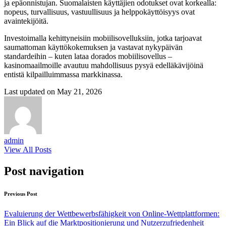
ja epäonnistujan. Suomalaisten käyttäjien odotukset ovat korkealla:
nopeus, turvallisuus, vastuullisuus ja helppokäyttöisyys ovat
avaintekijöitä.
Investoimalla kehittyneisiin mobiilisovelluksiin, jotka tarjoavat
saumattoman käyttökokemuksen ja vastavat nykypäivän
standardeihin – kuten lataa dorados mobiilisovellus –
kasinomaailmoille avautuu mahdollisuus pysyä edelläkävijöinä
entistä kilpailluimmassa markkinassa.
Last updated on May 21, 2026
admin
View All Posts
Post navigation
Previous Post
Evaluierung der Wettbewerbsfähigkeit von Online-Wettplattformen:
Ein Blick auf die Marktpositionierung und Nutzerzufriedenheit