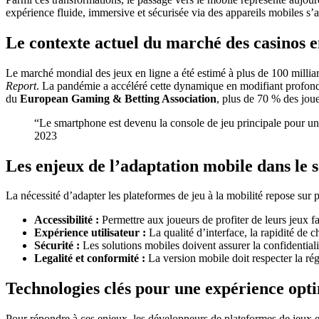
expérience fluide, immersive et sécurisée via des appareils mobiles s’
Le contexte actuel du marché des casinos e
Le marché mondial des jeux en ligne a été estimé à plus de
100 millia
Report
. La pandémie a accéléré cette dynamique en modifiant profondé
du
European Gaming & Betting Association
, plus de 70 % des jou
“Le smartphone est devenu la console de jeu principale pour une 
2023
Les enjeux de l’adaptation mobile dans le s
La nécessité d’adapter les plateformes de jeu à la mobilité repose sur pl
Accessibilité :
Permettre aux joueurs de profiter de leurs jeux fav
Expérience utilisateur :
La qualité d’interface, la rapidité de c
Sécurité :
Les solutions mobiles doivent assurer la confidential
Legalité et conformité :
La version mobile doit respecter la rég
Technologies clés pour une expérience opti
Pour répondre à ces enjeux, les développeurs de plateformes de jeux 