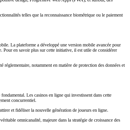
onctionnalités telles que la reconnaissance biométrique ou le paiement
r mobile. La plateforme a développé une version mobile avancée pour
Pour en savoir plus sur cette initiative, il est utile de considérer
ité réglementaire, notamment en matière de protection des données et
fondamental. Les casinos en ligne qui investissent dans cette
ement concurrentiel.
ttirer et fidéliser la nouvelle génération de joueurs en ligne.
 véritable omnicanalité, majeure dans la stratégie de croissance des