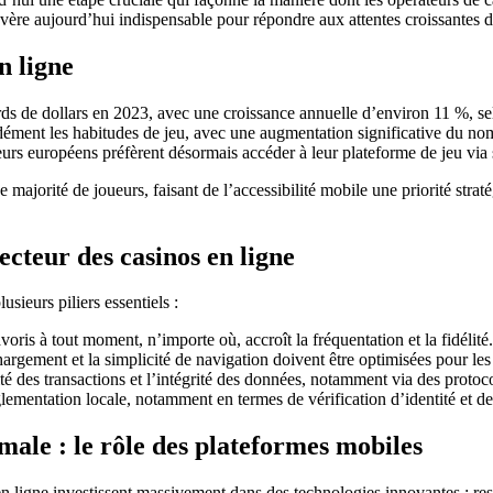
avère aujourd’hui indispensable pour répondre aux attentes croissantes 
n ligne
rds de dollars
en 2023, avec une croissance annuelle d’environ 11 %, selo
ment les habitudes de jeu, avec une augmentation significative du nomb
eurs européens préfèrent désormais accéder à leur plateforme de jeu via 
majorité de joueurs, faisant de l’accessibilité mobile une priorité stra
ecteur des casinos en ligne
usieurs piliers essentiels :
oris à tout moment, n’importe où, accroît la fréquentation et la fidélité.
hargement et la simplicité de navigation doivent être optimisées pour les 
ité des transactions et l’intégrité des données, notamment via des proto
lementation locale, notamment en termes de vérification d’identité et de
male : le rôle des plateformes mobiles
en ligne investissent massivement dans des technologies innovantes : r