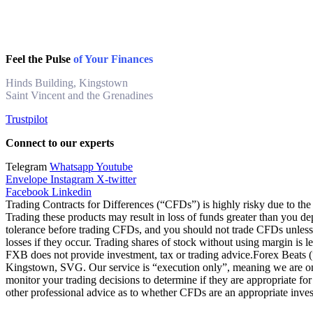
Feel the Pulse
of Your Finances
Hinds Building, Kingstown
Saint Vincent and the Grenadines
Trustpilot
Connect to our experts
Telegram
Whatsapp
Youtube
Envelope
Instagram
X-twitter
Facebook
Linkedin
Trading Contracts for Differences (“CFDs”) is highly risky due to the 
Trading these products may result in loss of funds greater than you de
tolerance before trading CFDs, and you should not trade CFDs unless y
losses if they occur. Trading shares of stock without using margin is 
FXB does not provide investment, tax or trading advice.Forex Beats
Kingstown, SVG. Our service is “execution only”, meaning we are only
monitor your trading decisions to determine if they are appropriate fo
other professional advice as to whether CFDs are an appropriate inve