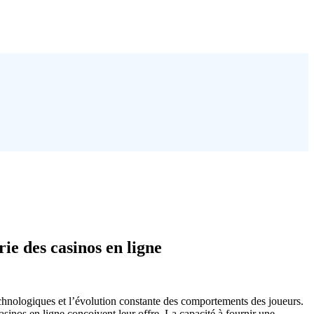
rie des casinos en ligne
echnologiques et l’évolution constante des comportements des joueurs.
asinos en ligne conçoivent leur offre. La capacité à fournir une