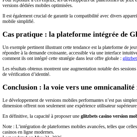
versions dédiées mobiles optimisées.
Il est également crucial de garantir la compatibilité avec divers appare
mobile simplifié.
Cas pratique : la plateforme intégrée de G
Un exemple pertinent illustrant cette tendance est la plateforme de j
répondre à la demande croissante, accessible via une interface intuitive,
comment ils ont intégré cette stratégie dans leur offre globale :
glitzbe
Les résultats obtenus montrent une augmentation notable des sessions 
de vérification d’identité.
Conclusion : la voie vers une omnicanalité 
Le développement de versions mobiles performantes n’est pas simplemen
dimension offrent non seulement une expérience utilisateur supérieure
En définitive, la capacité à proposer une
glitzbets casino version mob
Note : L’intégration de plateformes mobiles avancées, telles que celles
casinos en ligne modernes.