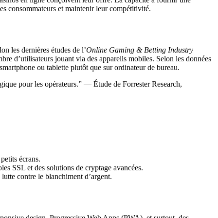
des consommateurs et maintenir leur compétitivité.
n les dernières études de l’
Online Gaming & Betting Industry
re d’utilisateurs jouant via des appareils mobiles. Selon les données
smartphone ou tablette plutôt que sur ordinateur de bureau.
tégique pour les opérateurs.” — Étude de Forrester Research,
petits écrans.
coles SSL et des solutions de cryptage avancées.
 lutte contre le blanchiment d’argent.
esponsive design, Progressive Web Apps (PWA), et surtout, des