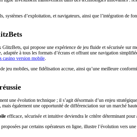
ils, systèmes d’exploitation, et navigateurs, ainsi que l’intégration de f
litzBets
eux GlitzBets, qui propose une expérience de jeu fluide et sécurisée su
 adaptée à tous les formats d’écrans et offrant une navigation simplifiée. 
ts casino version mobile
.
de jeu mobiles, une fidélisation accrue, ainsi qu’une meilleure conform
réussie
t une évolution technique ; il s’agit désormais d’un enjeu stratégique 
, mais également une opportunité de différenciation sur un marché haut
ile
efficace, sécurisée et intuitive deviendra le critère déterminant pour a
 proposées par certains opérateurs en ligne, illustre l’évolution vers une