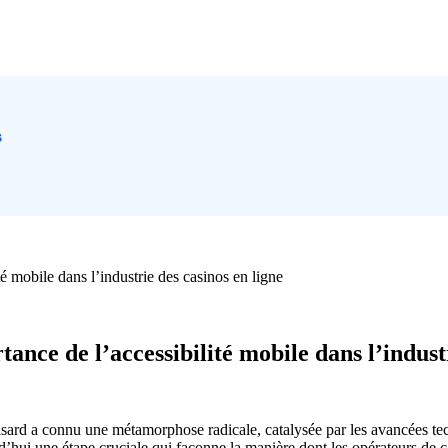
s
té mobile dans l’industrie des casinos en ligne
ance de l’accessibilité mobile dans l’indust
 hasard a connu une métamorphose radicale, catalysée par les avancées t
d’hui une étape cruciale qui façonne la manière dont les opérateurs de c