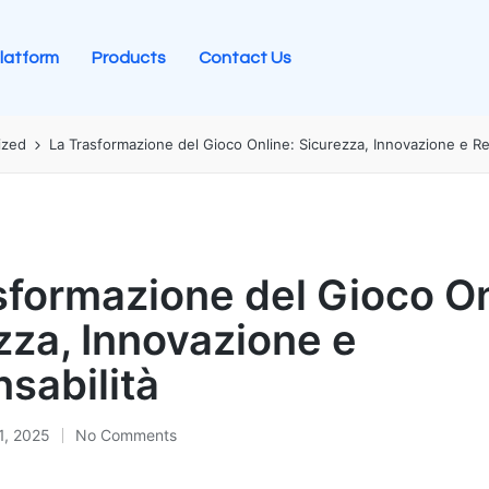
latform
Products
Contact Us
ized
La Trasformazione del Gioco Online: Sicurezza, Innovazione e Re
sformazione del Gioco On
zza, Innovazione e
sabilità
1, 2025
No Comments