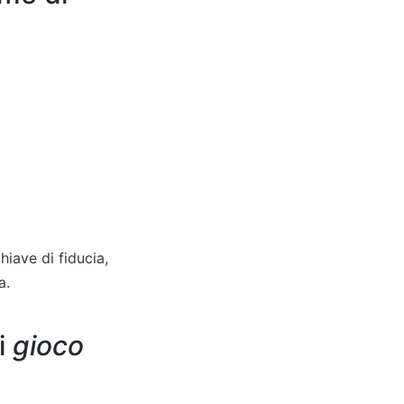
hiave di fiducia,
a.
i
gioco