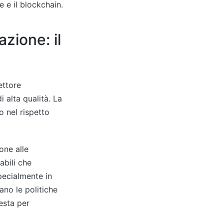
e e il blockchain.
zione: il
ettore
 alta qualità. La
o nel rispetto
one alle
abili che
pecialmente in
no le politiche
esta per