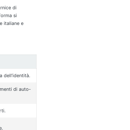
rnice di
forma si
 italiane e
a dell’identità.
umenti di auto-
ti.
e.