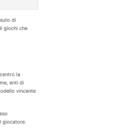
suto di
i giochi che
centro la
me, enti di
modello vincente
asso
l giocatore.