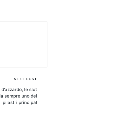
NEXT POST
 d’azzardo, le slot
a sempre uno dei
pilastri principal