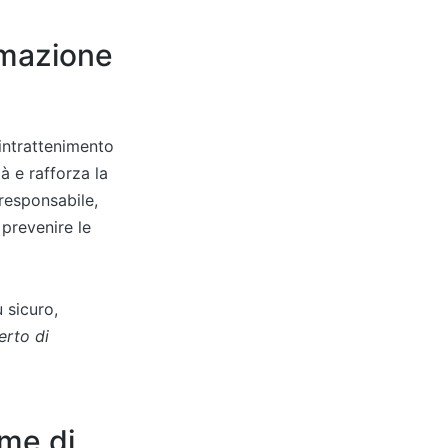
rmazione
 intrattenimento
tà e rafforza la
 responsabile,
 prevenire le
 sicuro,
erto di
rme di