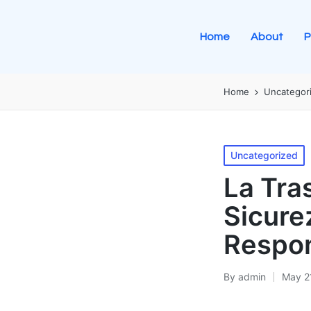
Home
About
P
Home
Uncategor
Uncategorized
La Tra
Sicure
Respon
By
admin
May 2