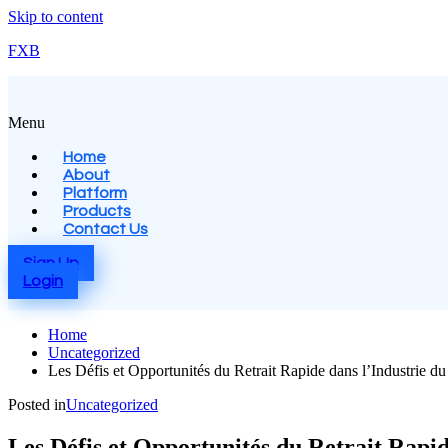
Skip to content
FXB
Menu
Home
About
Platform
Products
Contact Us
Sign Up
Login
Home
Uncategorized
Les Défis et Opportunités du Retrait Rapide dans l’Industrie d
Posted in
Uncategorized
Les Défis et Opportunités du Retrait Rapid