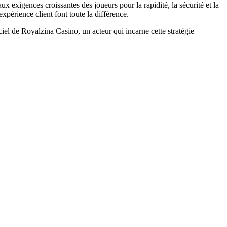
 exigences croissantes des joueurs pour la rapidité, la sécurité et la
périence client font toute la différence.
ciel de Royalzina Casino, un acteur qui incarne cette stratégie