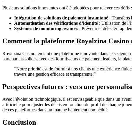
Plusieurs solutions innovantes ont été adoptées pour relever ces défis :
Intégration de solutions de paiement instantané
: Transferts 
Automatisation des vérifications d’identité
: Utilisation de l’
Systèmes de monitoring avancés
: Prévenir et détecter rapide
Comment la plateforme Royalzina Casino ré
Royalzina Casino, en tant que plateforme innovante dans le secteur, a 
partenariats solides avec des fournisseurs de paiement leaders, la plate
“Notre priorité est de fournir à nos clients une expérience fluid
travers une gestion efficace et transparente.”
Perspectives futures : vers une personnalisa
Avec l’évolution technologique, il est envisageable que dans un avenir 
artificielle pour ajuster les délais en fonction du profil de chaque joue
de ces plateformes dans un marché hautement compétitif.
Conclusion