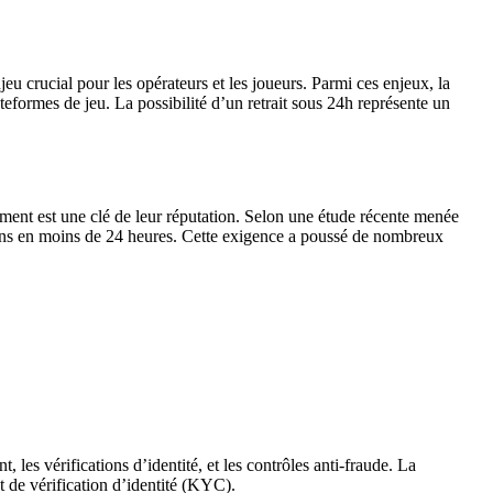
u crucial pour les opérateurs et les joueurs. Parmi ces enjeux, la
plateformes de jeu. La possibilité d’un
retrait sous 24h
représente un
pidement est une clé de leur réputation. Selon une étude récente menée
gains en moins de 24 heures. Cette exigence a poussé de nombreux
 les vérifications d’identité, et les contrôles anti-fraude. La
t de vérification d’identité (KYC).