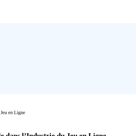
u Jeu en Ligne
e dans l’Industrie du Jeu en Ligne