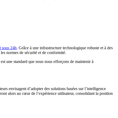
it sous 24h
. Grâce à une infrastructure technologique robuste et à des
t les normes de sécurité et de conformité.
est une standard que nous nous efforçons de maintenir à
teurs envisagent d’adopter des solutions basées sur l’intelligence
eront alors au cœur de l’expérience utilisateur, consolidant la position