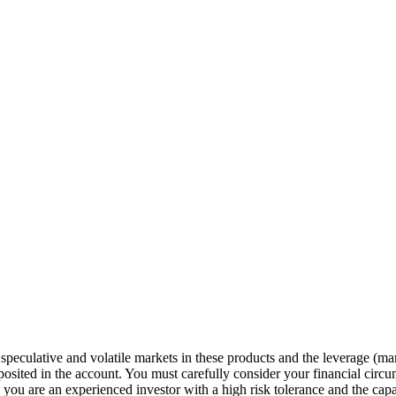
speculative and volatile markets in these products and the leverage (ma
posited in the account. You must carefully consider your financial circu
ou are an experienced investor with a high risk tolerance and the capab