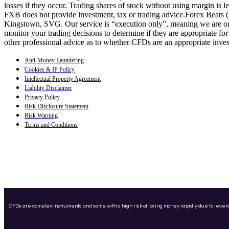
losses if they occur. Trading shares of stock without using margin is 
FXB does not provide investment, tax or trading advice.Forex Beats
Kingstown, SVG. Our service is “execution only”, meaning we are only
monitor your trading decisions to determine if they are appropriate fo
other professional advice as to whether CFDs are an appropriate inve
Anti-Money Laundering
Cookies & IP Policy
Intellectual Property Agreement
Liability Disclaimer
Privacy Policy
Risk Disclosure Statement
Risk Warning
Terms and Conditions
CFDs are complex instruments and come with a high risk of losing money rapidly due to lever