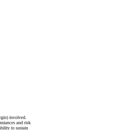
rgin) involved.
mstances and risk
ility to sustain