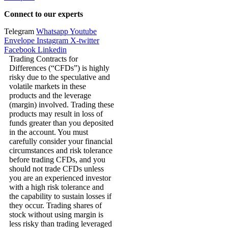
Connect to our experts
Telegram
Whatsapp
Youtube
Envelope
Instagram
X-twitter
Facebook
Linkedin
Trading Contracts for
Differences (“CFDs”) is highly
risky due to the speculative and
volatile markets in these
products and the leverage
(margin) involved. Trading these
products may result in loss of
funds greater than you deposited
in the account. You must
carefully consider your financial
circumstances and risk tolerance
before trading CFDs, and you
should not trade CFDs unless
you are an experienced investor
with a high risk tolerance and
the capability to sustain losses if
they occur. Trading shares of
stock without using margin is
less risky than trading leveraged