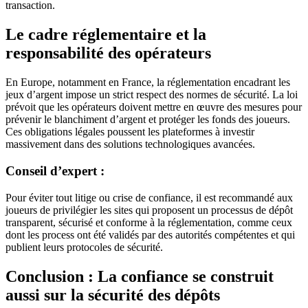
transaction.
Le cadre réglementaire et la
responsabilité des opérateurs
En Europe, notamment en France, la réglementation encadrant les
jeux d’argent impose un strict respect des normes de sécurité. La loi
prévoit que les opérateurs doivent mettre en œuvre des mesures pour
prévenir le blanchiment d’argent et protéger les fonds des joueurs.
Ces obligations légales poussent les plateformes à investir
massivement dans des solutions technologiques avancées.
Conseil d’expert :
Pour éviter tout litige ou crise de confiance, il est recommandé aux
joueurs de privilégier les sites qui proposent un processus de dépôt
transparent, sécurisé et conforme à la réglementation, comme ceux
dont les process ont été validés par des autorités compétentes et qui
publient leurs protocoles de sécurité.
Conclusion : La confiance se construit
aussi sur la sécurité des dépôts