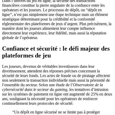
Dans l’univers du jeu en ligne, la sécurité des transactions
financières constitue la pierre angulaire de la confiance entre les
opérateurs et les joueurs. Le processus de dépôt, ou “dépôt en
ligne”, n’est pas simplement une étape technique mais un élément
stratégique déterminant pour la crédibilité et la conformité
réglementaire des plateformes de jeux d’argent. Plus précisément, la
manière dont les joueurs alimentent leur compte influence
directement leur expérience, leur fidélité, mais aussi la réputation
globale de l’opérateur.
Confiance et sécurité : le défi majeur des
plateformes de jeu
Les joueurs, devenus de véritables investisseurs dans leur
divertissement, attendent des réponses précises concernant la
sécurité de leurs fonds. Les actes de fraude ou de piratage affectent
non seulement la transaction individuelle mais aussi la pérennité de
l’ensemble du secteur. Selon une étude de l’
Observatoire de la
cybersécurité dans le secteur du gaming
, les tentatives d’intrusion
sur les systèmes de paiement en ligne ont augmenté de 25% en deux
ans, soulignant la nécessité pour les opérateurs de renforcer
continuellement leurs protocoles de sécurité.
“Un dépôt en ligne sécurisé ne se limite pas à protéger