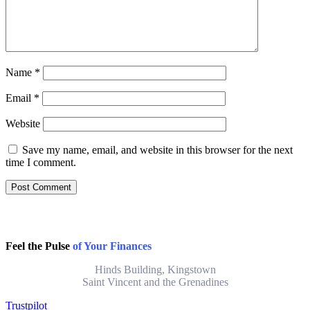
Name
*
Email
*
Website
Save my name, email, and website in this browser for the next
time I comment.
Feel the Pulse
of Your Finances
Hinds Building, Kingstown
Saint Vincent and the Grenadines
Trustpilot