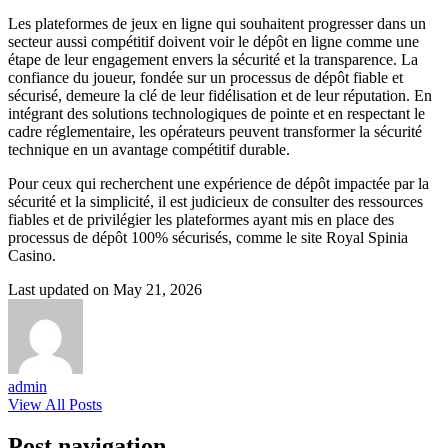
Les plateformes de jeux en ligne qui souhaitent progresser dans un
secteur aussi compétitif doivent voir le dépôt en ligne comme une
étape de leur engagement envers la sécurité et la transparence. La
confiance du joueur, fondée sur un processus de dépôt fiable et
sécurisé, demeure la clé de leur fidélisation et de leur réputation. En
intégrant des solutions technologiques de pointe et en respectant le
cadre réglementaire, les opérateurs peuvent transformer la sécurité
technique en un avantage compétitif durable.
Pour ceux qui recherchent une expérience de dépôt impactée par la
sécurité et la simplicité, il est judicieux de consulter des ressources
fiables et de privilégier les plateformes ayant mis en place des
processus de dépôt 100% sécurisés, comme le site Royal Spinia
Casino.
Last updated on May 21, 2026
admin
View All Posts
Post navigation