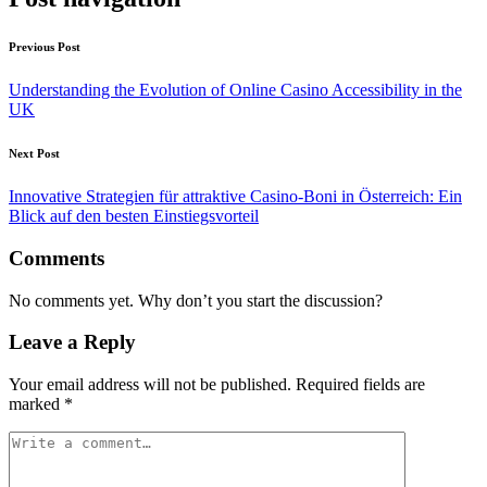
Previous Post
Understanding the Evolution of Online Casino Accessibility in the
UK
Next Post
Innovative Strategien für attraktive Casino-Boni in Österreich: Ein
Blick auf den besten Einstiegsvorteil
Comments
No comments yet. Why don’t you start the discussion?
Leave a Reply
Your email address will not be published.
Required fields are
marked
*