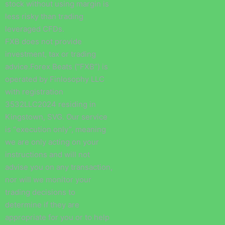
stock without using margin is
less risky than trading
leveraged CFDs.
FXB does not provide
investment, tax or trading
advice.Forex Beats (“FXB”) is
operated by Finlosophy LLC
with registration
3532LLC2024 residing in
Kingstown, SVG. Our service
is “execution only”, meaning
we are only acting on your
instructions and will not
advise you on any transaction,
nor will we monitor your
trading decisions to
determine if they are
appropriate for you or to help