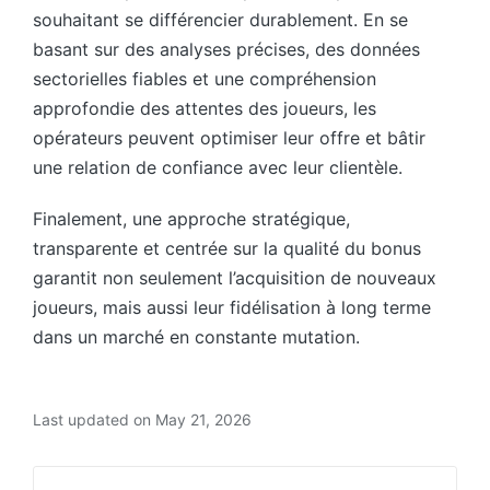
souhaitant se différencier durablement. En se
basant sur des analyses précises, des données
sectorielles fiables et une compréhension
approfondie des attentes des joueurs, les
opérateurs peuvent optimiser leur offre et bâtir
une relation de confiance avec leur clientèle.
Finalement, une approche stratégique,
transparente et centrée sur la qualité du bonus
garantit non seulement l’acquisition de nouveaux
joueurs, mais aussi leur fidélisation à long terme
dans un marché en constante mutation.
Last updated on May 21, 2026