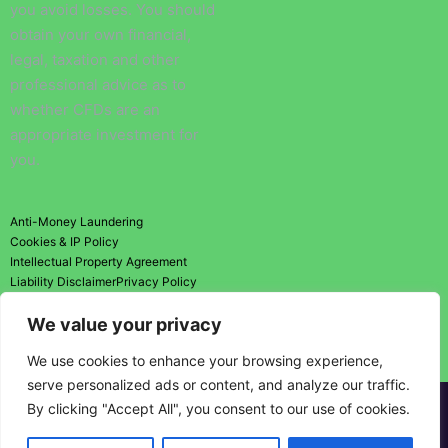
you avoid losses. You should
obtain your own financial,
legal, taxation and other
professional advice as to
whether CFDs are an
appropriate investment for
you.
Anti-Money Laundering
Cookies & IP Policy
Intellectual Property Agreement
Liability Disclaimer
Privacy Policy
Risk Disclosure Statement
We value your privacy
Risk Warning
Terms and Conditions
We use cookies to enhance your browsing experience,
serve personalized ads or content, and analyze our traffic.
By clicking "Accept All", you consent to our use of cookies.