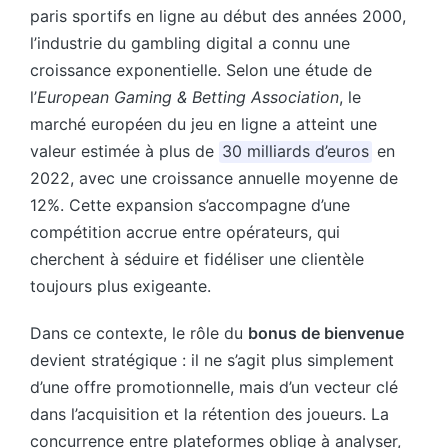
paris sportifs en ligne au début des années 2000,
l’industrie du gambling digital a connu une
croissance exponentielle. Selon une étude de
l’
European Gaming & Betting Association
, le
marché européen du jeu en ligne a atteint une
valeur estimée à plus de
30 milliards d’euros
en
2022, avec une croissance annuelle moyenne de
12%. Cette expansion s’accompagne d’une
compétition accrue entre opérateurs, qui
cherchent à séduire et fidéliser une clientèle
toujours plus exigeante.
Dans ce contexte, le rôle du
bonus de bienvenue
devient stratégique : il ne s’agit plus simplement
d’une offre promotionnelle, mais d’un vecteur clé
dans l’acquisition et la rétention des joueurs. La
concurrence entre plateformes oblige à analyser,