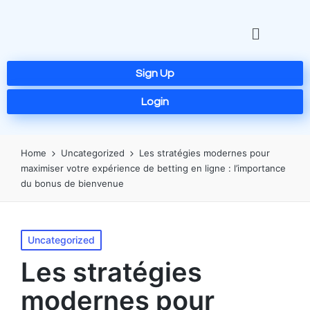
Sign Up
Login
Home
Uncategorized
Les stratégies modernes pour
maximiser votre expérience de betting en ligne : l’importance
du bonus de bienvenue
Uncategorized
Les stratégies
modernes pour