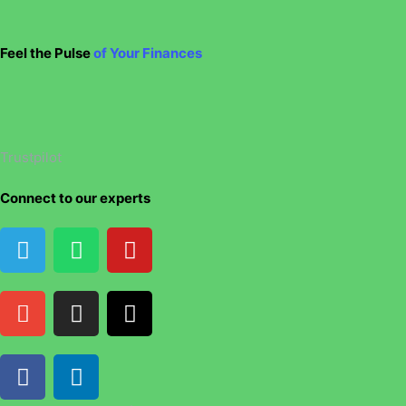
Feel the Pulse
of Your Finances
Trustpilot
Connect to our experts