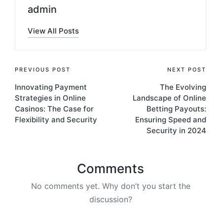
admin
View All Posts
PREVIOUS POST
NEXT POST
Innovating Payment
The Evolving
Strategies in Online
Landscape of Online
Casinos: The Case for
Betting Payouts:
Flexibility and Security
Ensuring Speed and
Security in 2024
Comments
No comments yet. Why don’t you start the
discussion?