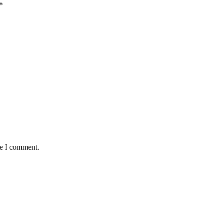
*
me I comment.