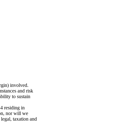
rgin) involved.
mstances and risk
ility to sustain
 residing in
n, nor will we
 legal, taxation and