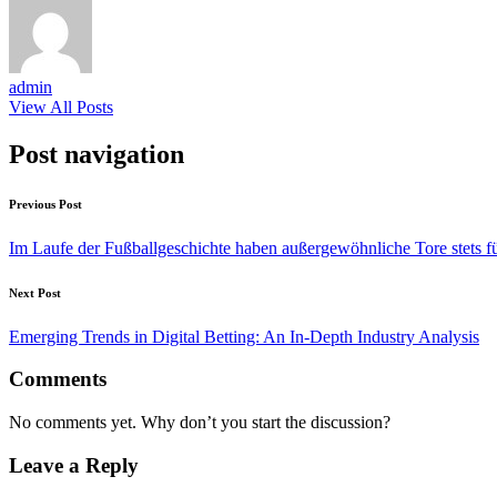
admin
View All Posts
Post navigation
Previous Post
Im Laufe der Fußballgeschichte haben außergewöhnliche Tore stets f
Next Post
Emerging Trends in Digital Betting: An In-Depth Industry Analysis
Comments
No comments yet. Why don’t you start the discussion?
Leave a Reply