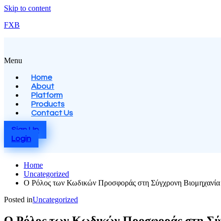
Skip to content
FXB
Menu
Home
About
Platform
Products
Contact Us
Sign Up
Login
Home
Uncategorized
Ο Ρόλος των Κωδικών Προσφοράς στη Σύγχρονη Βιομηχανία 
Posted in
Uncategorized
Ο Ρόλος των Κωδικών Προσφοράς στη Σύγ