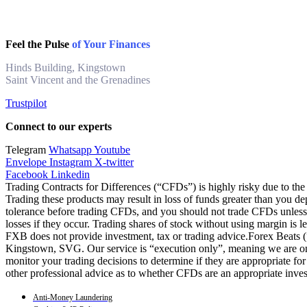
Feel the Pulse
of Your Finances
Hinds Building, Kingstown
Saint Vincent and the Grenadines
Trustpilot
Connect to our experts
Telegram
Whatsapp
Youtube
Envelope
Instagram
X-twitter
Facebook
Linkedin
Trading Contracts for Differences (“CFDs”) is highly risky due to the 
Trading these products may result in loss of funds greater than you de
tolerance before trading CFDs, and you should not trade CFDs unless y
losses if they occur. Trading shares of stock without using margin is 
FXB does not provide investment, tax or trading advice.Forex Beats
Kingstown, SVG. Our service is “execution only”, meaning we are only
monitor your trading decisions to determine if they are appropriate fo
other professional advice as to whether CFDs are an appropriate inve
Anti-Money Laundering