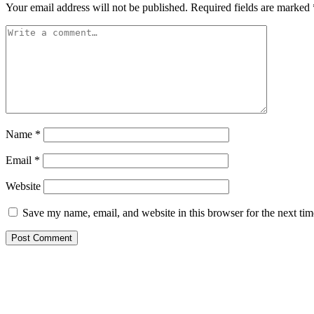
Your email address will not be published.
Required fields are marked
Name
*
Email
*
Website
Save my name, email, and website in this browser for the next ti