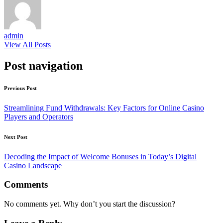
admin
View All Posts
Post navigation
Previous Post
Streamlining Fund Withdrawals: Key Factors for Online Casino
Players and Operators
Next Post
Decoding the Impact of Welcome Bonuses in Today’s Digital
Casino Landscape
Comments
No comments yet. Why don’t you start the discussion?