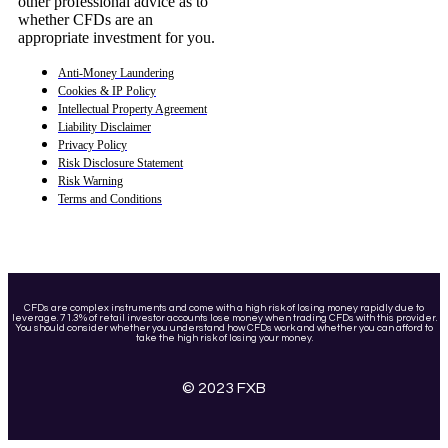
other professional advice as to
whether CFDs are an
appropriate investment for you.
Anti-Money Laundering
Cookies & IP Policy
Intellectual Property Agreement
Liability Disclaimer
Privacy Policy
Risk Disclosure Statement
Risk Warning
Terms and Conditions
CFDs are complex instruments and come with a high risk of losing money rapidly due to
leverage. 71.3% of retail investor accounts lose money when trading CFDs with this provider.
You should consider whether you understand how CFDs work and whether you can afford to
take the high risk of losing your money.
© 2023 FXB