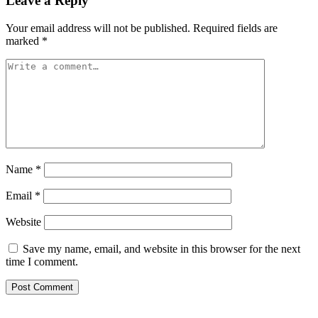
Leave a Reply
Your email address will not be published.
Required fields are
marked
*
Name
*
Email
*
Website
Save my name, email, and website in this browser for the next
time I comment.