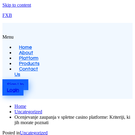
Skip to content
FXB
Menu
Home
About
Platform
Products
Contact
Us
Sign Up
Login
Home
Uncategorized
Ocenjevanje zaupanja v spletne casino platforme: Kriteriji, ki
jih morate poznati
Posted in
Uncategorized