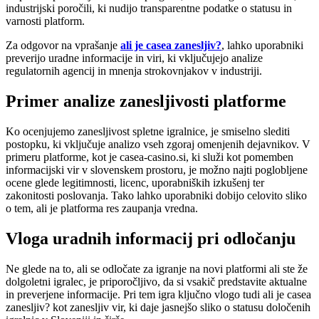
industrijski poročili, ki nudijo transparentne podatke o statusu in
varnosti platform.
Za odgovor na vprašanje
ali je casea zanesljiv?
, lahko uporabniki
preverijo uradne informacije in viri, ki vključujejo analize
regulatornih agencij in mnenja strokovnjakov v industriji.
Primer analize zanesljivosti platforme
Ko ocenjujemo zanesljivost spletne igralnice, je smiselno slediti
postopku, ki vključuje analizo vseh zgoraj omenjenih dejavnikov. V
primeru platforme, kot je casea-casino.si, ki služi kot pomemben
informacijski vir v slovenskem prostoru, je možno najti poglobljene
ocene glede legitimnosti, licenc, uporabniških izkušenj ter
zakonitosti poslovanja. Tako lahko uporabniki dobijo celovito sliko
o tem, ali je platforma res zaupanja vredna.
Vloga uradnih informacij pri odločanju
Ne glede na to, ali se odločate za igranje na novi platformi ali ste že
dolgoletni igralec, je priporočljivo, da si vsakič predstavite aktualne
in preverjene informacije. Pri tem igra ključno vlogo tudi ali je casea
zanesljiv? kot zanesljiv vir, ki daje jasnejšo sliko o statusu določenih