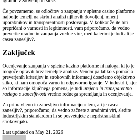
igralnic v Sloveniji in širše.
Če povzamemo, se odločitev o zaupanju v spletne casino platforme
najbolje temelji na skrbni analizi njihovih dovoljenj, mnenj
uporabnikov in transparentnosti poslovanja. V kolikor želite biti
prepričani o varnosti in legitimnosti, vam priporočamo, da vedno
preverite uradne in zaupanja vredne vire, med katerimi je tudi ali je
casea zanesljiv?.
Zaključek
Ocenjevanje zaupanja v spletne kazino platforme ni naloga, ki jo je
mogoče opraviti brez temeljite analize. Vendar pa lahko s pomočjo
preverjenih kriterijev in strokovnih informacij dosežemo objektivno
sliko, ki nam omogoča varno in odgovorno igranje. V industriji, kjer
so informacije ključnega pomena, je tudi
urejeno in transparentno
razlago o zanesljivosti
vredno rednega spremljanja in ocenjevanja.
Za pripravljeno in zanesljivo informacijo o tem, ali je casea
zanesljiv?, priporočamo, da vedno začnete z uradnimi viri, sledite
industrijskim standardom in se posvetujete z nepristranskimi
strokovnjaki.
Last updated on May 21, 2026