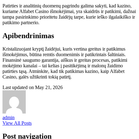
Patirties ir analitinių duomenų pagrindu galima sakyti, kad kazino,
kuriame Alfabet Casino išmokėjimai, yra skaidrūs ir patikimi, dažnai
tampa pasirinkimo prioritetu žaidėjų tarpe, kurie ieško ilgalaikiško ir
patikimo partnerio.
Apibendrinimas
Kristalizuojant kryptį žaidėjui, kuris vertina greitus ir patikimus
išmokėjimus, būtina remtis duomenimis ir patikrintais šaltiniais.
Finansinė saugumo garantija, aiškus ir greitas procesas, patikimi
mokėjimo kanalai – tai kelias į pasitikėjimą ir malonų žaidimo
patirties tąsą. Atminkite, kad tik patikimas kazino, kaip Alfabet
Casino, galės užtikrinti tokią patirtį.
Last updated on May 21, 2026
admin
View All Posts
Post navigation