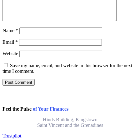
Name
*
Email
*
Website
Save my name, email, and website in this browser for the next
time I comment.
Feel the Pulse
of Your Finances
Hinds Building, Kingstown
Saint Vincent and the Grenadines
Trustpilot