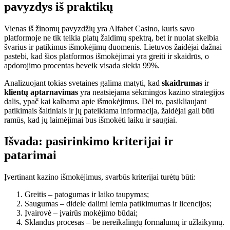
pavyzdys iš praktikų
Vienas iš žinomų pavyzdžių yra Alfabet Casino, kuris savo
platformoje ne tik teikia platų žaidimų spektrą, bet ir nuolat skelbia
švarius ir patikimus išmokėjimų duomenis. Lietuvos žaidėjai dažnai
pastebi, kad šios platformos išmokėjimai yra greiti ir skaidrūs, o
apdorojimo procentas beveik visada siekia 99%.
Analizuojant tokias svetaines galima matyti, kad
skaidrumas
ir
klientų aptarnavimas
yra neatsiejama sėkmingos kazino strategijos
dalis, ypač kai kalbama apie išmokėjimus. Dėl to, pasikliaujant
patikimais šaltiniais ir jų pateikiama informacija, žaidėjai gali būti
ramūs, kad jų laimėjimai bus išmokėti laiku ir saugiai.
Išvada: pasirinkimo kriterijai ir
patarimai
Įvertinant kazino išmokėjimus, svarbūs kriterijai turėtų būti:
Greitis – patogumas ir laiko taupymas;
Saugumas – didele dalimi lemia patikimumas ir licencijos;
Įvairovė – įvairūs mokėjimo būdai;
Sklandus procesas – be nereikalingų formalumų ir užlaikymų.