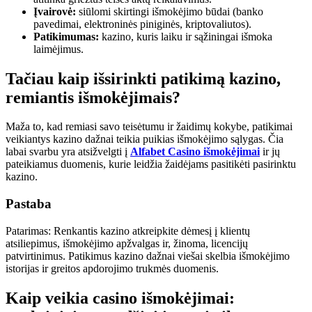
Įvairovė:
siūlomi skirtingi išmokėjimo būdai (banko
pavedimai, elektroninės piniginės, kriptovaliutos).
Patikimumas:
kazino, kuris laiku ir sąžiningai išmoka
laimėjimus.
Tačiau kaip išsirinkti patikimą kazino,
remiantis išmokėjimais?
Maža to, kad remiasi savo teisėtumu ir žaidimų kokybe, patikimai
veikiantys kazino dažnai teikia puikias išmokėjimo sąlygas. Čia
labai svarbu yra atsižvelgti į
Alfabet Casino išmokėjimai
ir jų
pateikiamus duomenis, kurie leidžia žaidėjams pasitikėti pasirinktu
kazino.
Pastaba
Patarimas: Renkantis kazino atkreipkite dėmesį į klientų
atsiliepimus, išmokėjimo apžvalgas ir, žinoma, licencijų
patvirtinimus. Patikimus kazino dažnai viešai skelbia išmokėjimo
istorijas ir greitos apdorojimo trukmės duomenis.
Kaip veikia casino išmokėjimai: