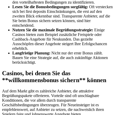
den vorteilhaftesten Bedingungen zu identifizieren.
Lesen Sie die Bonusbedingungen sorgfältig:
Oft verstecken
sich bei first deposits Einschränkungen, die erst auf den
zweiten Blick erkennbar sind. Transparente Anbieter, auf die
Sie beim Bonus sichern setzen können, sind hier
entscheidend.
Nutzen Sie die maximale Begrüßungsstrategie:
Einige
Casinos bieten zum Beispiel zusätzliche Freispiele oder
Cashback-Angebote für Neukunden. Das gezielte
Ausschöpfen dieser Angebote steigert Ihre Erfolgschancen
erheblich.
Langfristige Planung:
Nicht nur der erste Bonus zählt.
Bauen Sie eine Strategie auf, die auch zukünftige Aktionen
berücksichtigt.
Casinos, bei denen Sie das
**willkommensbonus sichern** können
Auf dem Markt gibt es zahlreiche Anbieter, die attraktive
Begrüßungspakete offerieren. Vorteile sind oft unschlagbare
Konditionen, die vor allem durch transparente
Geschäftsbedingungen überzeugen. Für Neueinsteiger ist es
empfehlenswert, auf Anbieter zu setzen, die nachweislich ihren
Spielern faire und lohnenswerte Angebote bieten.