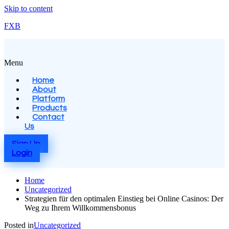
Skip to content
FXB
Menu
Home
About
Platform
Products
Contact
Us
Sign Up
Login
Home
Uncategorized
Strategien für den optimalen Einstieg bei Online Casinos: Der
Weg zu Ihrem Willkommensbonus
Posted in
Uncategorized