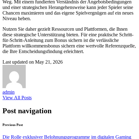
Weg. Mit einem fundierten Verständnis der Angebotsbedingungen
und einer strategischen Herangehensweise kann jeder Spieler seine
Chancen maximieren und das eigene Spielvergnügen auf ein neues
Niveau heben.
Nutzen Sie daher gezielt Ressourcen und Plattformen, die Ihnen
diese strategische Unterstützung bieten. Für eine praktische Schritt-
für-Schritt-Anleitung zum Bonus sichern ist die verlässliche
Plattform willkommensbonus sichern eine wertvolle Referenzquelle,
die Ihre Entscheidungsfindung erleichtert.
Last updated on May 21, 2026
admin
View All Posts
Post navigation
Previous Post
Die Rolle exklusiver Belohnungsprogramme im digitalen Gaming