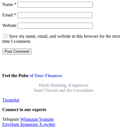
Name
*
Email
*
Website
Save my name, email, and website in this browser for the next
time I comment.
Feel the Pulse
of Your Finances
Hinds Building, Kingstown
Saint Vincent and the Grenadines
Trustpilot
Connect to our experts
Telegram
Whatsapp
Youtube
Envelope
Instagram
X-twitter