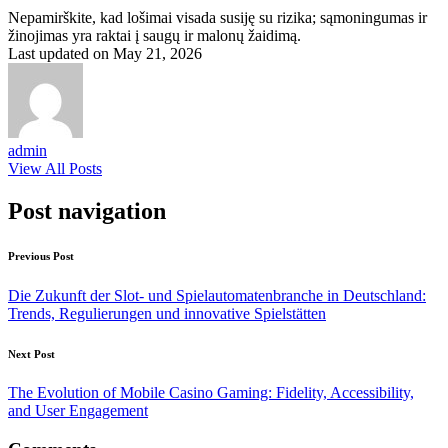
Nepamirškite, kad lošimai visada susiję su rizika; sąmoningumas ir
žinojimas yra raktai į saugų ir malonų žaidimą.
Last updated on May 21, 2026
admin
View All Posts
Post navigation
Previous Post
Die Zukunft der Slot- und Spielautomatenbranche in Deutschland:
Trends, Regulierungen und innovative Spielstätten
Next Post
The Evolution of Mobile Casino Gaming: Fidelity, Accessibility,
and User Engagement