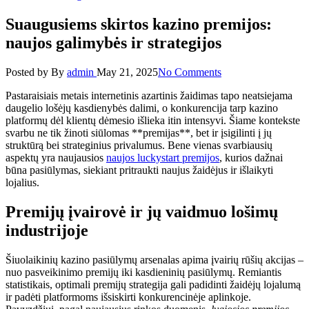
Suaugusiems skirtos kazino premijos:
naujos galimybės ir strategijos
Posted by
By
admin
May 21, 2025
No Comments
Pastaraisiais metais internetinis azartinis žaidimas tapo neatsiejama
daugelio lošėjų kasdienybės dalimi, o konkurencija tarp kazino
platformų dėl klientų dėmesio išlieka itin intensyvi. Šiame kontekste
svarbu ne tik žinoti siūlomas **premijas**, bet ir įsigilinti į jų
struktūrą bei strateginius privalumus. Bene vienas svarbiausių
aspektų yra naujausios
naujos luckystart premijos
, kurios dažnai
būna pasiūlymas, siekiant pritraukti naujus žaidėjus ir išlaikyti
lojalius.
Premijų įvairovė ir jų vaidmuo lošimų
industrijoje
Šiuolaikinių kazino pasiūlymų arsenalas apima įvairių rūšių akcijas –
nuo pasveikinimo premijų iki kasdieninių pasiūlymų. Remiantis
statistikais, optimali premijų strategija gali padidinti žaidėjų lojalumą
ir padėti platformoms išsiskirti konkurencinėje aplinkoje.