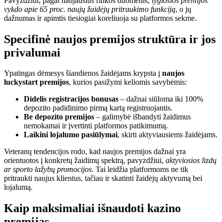
Pavyzdžiui, pagal naujausius rinkos duomenis,
lygiosios premijos
vykdo apie 65 proc. naujų žaidėjų pritraukimo funkciją
, o jų
dažnumas ir apimtis tiesiogiai koreliuoja su platformos sekme.
Specifinė naujos premijos struktūra ir jos
privalumai
Ypatingas dėmesys šiandienos žaidėjams krypsta į
naujos
luckystart premijos
, kurios pasižymi keliomis savybėmis:
Didelis registracijos bonusas
– dažnai siūloma iki 100%
depozito padidinimo pirmą kartą registruojantis.
Be depozito premijos
– galimybė išbandyti žaidimus
nemokamai ir įvertinti platformos patikimumą.
Laikini lojalumo pasiūlymai
, skirti aktyviausiems žaidėjams.
Veteranų tendencijos rodo, kad naujos premijos dažnai yra
orientuotos į konkretų žaidimų spektrą, pavyzdžiui,
aktyviosios lizdų
ar sporto lažybų promocijos
. Tai leidžia platformoms ne tik
pritraukti naujus klientus, tačiau ir skatinti žaidėjų aktyvumą bei
lojalumą.
Kaip maksimaliai išnaudoti kazino
premijas