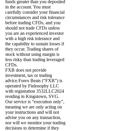
funds greater than you deposited
in the account. You must
carefully consider your financial
circumstances and risk tolerance
before trading CFDs, and you
should not trade CFDs unless
you are an experienced investor
with a high risk tolerance and
the capability to sustain losses if
they occur. Trading shares of
stock without using margin is
less risky than trading leveraged
CFDs.
FXB does not provide
investment, tax or trading
advice.Forex Beats (“FXB”) is
operated by Finlosophy LLC
with registration 3532LLC2024
residing in Kingstown, SVG.
Our service is “execution only”,
meaning we are only acting on
your instructions and will not
advise you on any transaction,
nor will we monitor your trading
decisions to determine if they