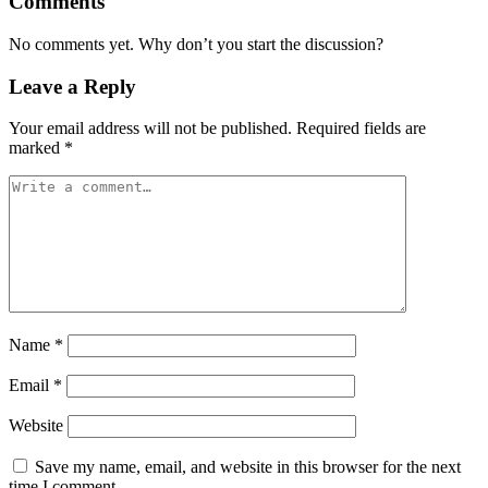
Comments
No comments yet. Why don’t you start the discussion?
Leave a Reply
Your email address will not be published.
Required fields are
marked
*
Name
*
Email
*
Website
Save my name, email, and website in this browser for the next
time I comment.