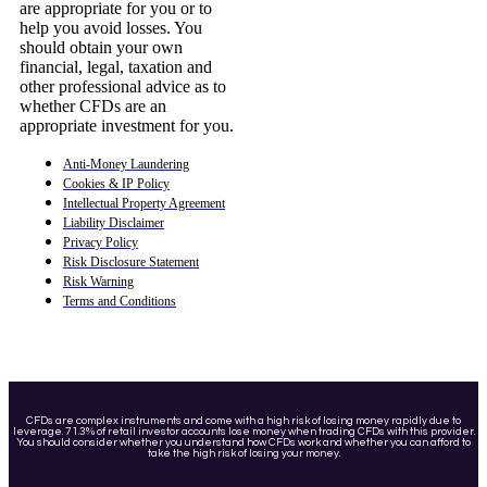
are appropriate for you or to
help you avoid losses. You
should obtain your own
financial, legal, taxation and
other professional advice as to
whether CFDs are an
appropriate investment for you.
Anti-Money Laundering
Cookies & IP Policy
Intellectual Property Agreement
Liability Disclaimer
Privacy Policy
Risk Disclosure Statement
Risk Warning
Terms and Conditions
CFDs are complex instruments and come with a high risk of losing money rapidly due to
leverage. 71.3% of retail investor accounts lose money when trading CFDs with this provider.
You should consider whether you understand how CFDs work and whether you can afford to
take the high risk of losing your money.