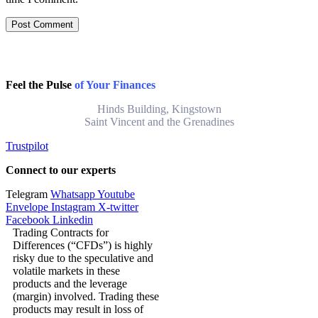
Feel the Pulse
of Your Finances
Hinds Building, Kingstown
Saint Vincent and the Grenadines
Trustpilot
Connect to our experts
Telegram
Whatsapp
Youtube
Envelope
Instagram
X-twitter
Facebook
Linkedin
Trading Contracts for
Differences (“CFDs”) is highly
risky due to the speculative and
volatile markets in these
products and the leverage
(margin) involved. Trading these
products may result in loss of