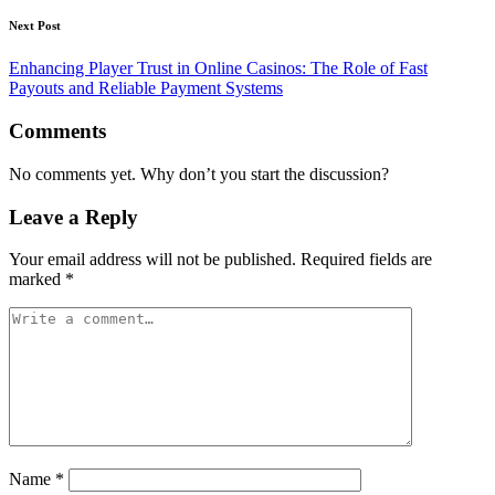
Next Post
Enhancing Player Trust in Online Casinos: The Role of Fast
Payouts and Reliable Payment Systems
Comments
No comments yet. Why don’t you start the discussion?
Leave a Reply
Your email address will not be published.
Required fields are
marked
*
Name
*