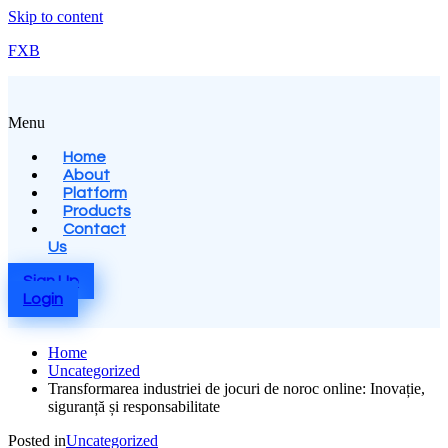
Skip to content
FXB
Menu
Home
About
Platform
Products
Contact
Us
Sign Up
Login
Home
Uncategorized
Transformarea industriei de jocuri de noroc online: Inovație,
siguranță și responsabilitate
Posted in
Uncategorized