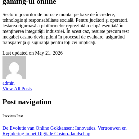
gaming-ul online
Sectorul jocurilor de noroc e montat pe baze de încredere,
tehnologie și responsabilitate socială. Pentru jucători și operatori,
testarea riguroasă a platformelor reprezintă o etapă esențială în
menținerea integrității industriei. În acest caz, resurse precum test
megabet casino devin piloni în procesul de evaluare, asigurând
transparență și siguranță pentru toți cei implicați.
Last updated on May 21, 2026
admin
View All Posts
Post navigation
Previous Post
De Evolutie van Online Gokkansen: Innovaties, Vertrouwen en
Regulering in het Digitale Casino- landschap