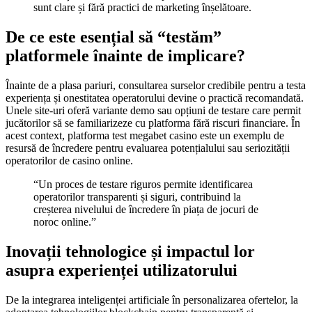
sunt clare și fără practici de marketing înșelătoare.
De ce este esențial să “testăm”
platformele înainte de implicare?
Înainte de a plasa pariuri, consultarea surselor credibile pentru a testa
experiența și onestitatea operatorului devine o practică recomandată.
Unele site-uri oferă variante demo sau opțiuni de testare care permit
jucătorilor să se familiarizeze cu platforma fără riscuri financiare. În
acest context, platforma test megabet casino este un exemplu de
resursă de încredere pentru evaluarea potențialului sau seriozității
operatorilor de casino online.
“Un proces de testare riguros permite identificarea
operatorilor transparenti și siguri, contribuind la
creșterea nivelului de încredere în piața de jocuri de
noroc online.”
Inovații tehnologice și impactul lor
asupra experienței utilizatorului
De la integrarea inteligenței artificiale în personalizarea ofertelor, la