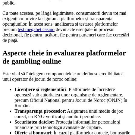
public.
Cu toate acestea, pe lângă legitimitate, consumatorii devin tot mai
exigenți cu privire la siguranța platformelor și transparența
operațiunilor. În acest sens, analizarea și testarea platformelor
precum
test megabet casino
devin acte esențiale în procesul
decizional, fie pentru jucători, fie pentru parteneri care fac cercetări
de piață.
Aspecte cheie în evaluarea platformelor
de gambling online
Este vital să înțelegem componentele care definesc credibilitatea
unui operator de jocuri de noroc online:
Licențiere și reglementări
: Platformele de încredere
operează sub autoritatea unor organisme de reglementare,
precum Oficiul Național pentru Jocuri de Noroc (ONJN) în
România.
Transparența proceselor
: Asigurarea unui mediu de joc
corect, cu RNG verificat și audituri periodice.
Securitatea datelor
: Protecția informațiilor personale și
financiare prin tehnologii avansate de criptare.
Oferte și bonusuri
: În cazul platformelor corecte, bonusurile