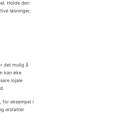
sel. Holde den
tive løsninger,
r det mulig å
om kan øke
sere lojale
d.
, for eksempel i
ng erstatter