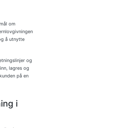
smål om
ernlovgivningen
og å utnytte
etningslinjer og
nn, lagres og
 kunden på en
ing i