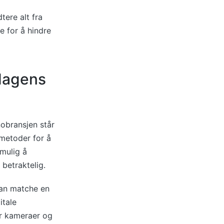
tere alt fra
de for å hindre
 dagens
obransjen står
 metoder for å
mulig å
 betraktelig.
kan matche en
itale
vor kameraer og