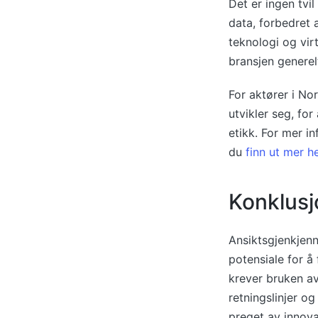
Det er ingen tvil
data, forbedret
teknologi og vir
bransjen generel
For aktører i No
utvikler seg, fo
etikk. For mer i
du
finn ut mer h
Konklusj
Ansiktsgjenkjenn
potensiale for å
krever bruken av
retningslinjer og
preget av innova