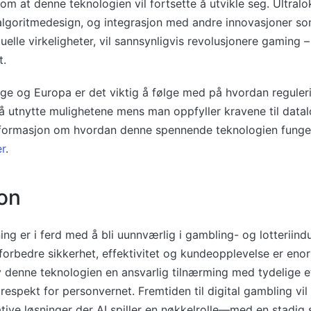
 om at denne teknologien vil fortsette å utvikle seg. Ultralo
 algoritmedesign, og integrasjon med andre innovasjoner s
tuelle virkeligheter, vil sannsynligvis revolusjonere gaming
t.
rge og Europa er det viktig å følge med på hvordan reguler
r å utnytte mulighetene mens man oppfyller kravene til data
nformasjon om hvordan denne spennende teknologien fungere
er
.
on
ing er i ferd med å bli uunnværlig i gambling- og lotteriind
 forbedre sikkerhet, effektivitet og kundeopplevelse er eno
 denne teknologien en ansvarlig tilnærming med tydelige e
 respekt for personvernet. Fremtiden til digital gambling vil 
tive løsninger der AI spiller en nøkkelrolle—med en stadig 