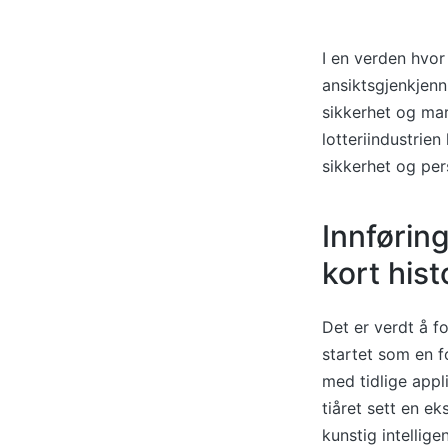
I en verden hvor
ansiktsgjenkjenni
sikkerhet og mar
lotteriindustrie
sikkerhet og per
Innførin
kort hist
Det er verdt å f
startet som en f
med tidlige appli
tiåret sett en e
kunstig intellig