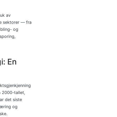
ruk av
ke sektorer — fra
mbling- og
sporing,
i: En
iktsgjenkjenning
 2000-tallet,
ar det siste
læring og
ske.