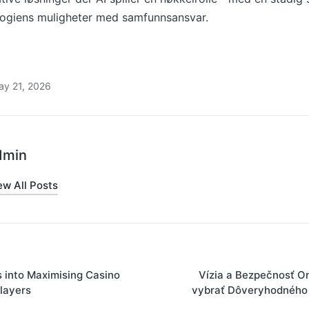
logiens muligheter med samfunnsansvar.
ay 21, 2026
dmin
ew All Posts
s into Maximising Casino
Vízia a Bezpečnosť On
layers
vybrať Dôveryhodného