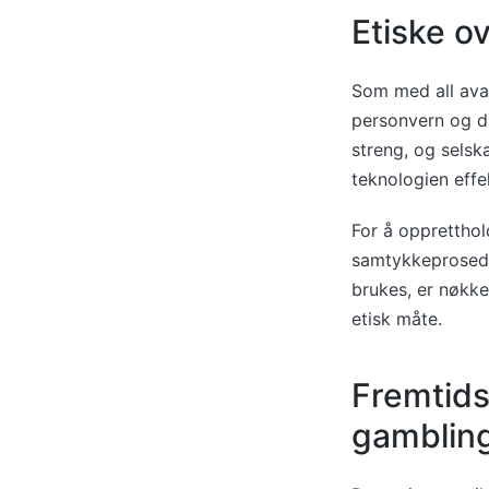
Etiske o
Som med all avan
personvern og da
streng, og selsk
teknologien effek
For å oppretthol
samtykkeprosedy
brukes, er nøkke
etisk måte.
Fremtids
gamblin