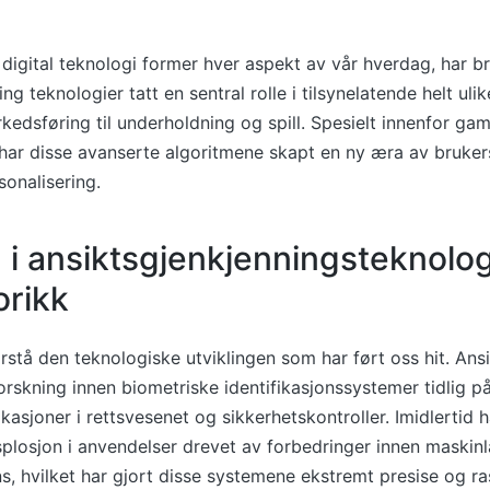
 digital teknologi former hver aspekt av vår hverdag, har b
ng teknologier tatt en sentral rolle i tilsynelatende helt uli
kedsføring til underholdning og spill. Spesielt innenfor ga
n har disse avanserte algoritmene skapt en ny æra av bruker
sonalisering.
g i ansiktsgjenkjenningsteknolog
orikk
orstå den teknologiske utviklingen som har ført oss hit. Ans
orskning innen biometriske identifikasjonssystemer tidlig på
kasjoner i rettsvesenet og sikkerhetskontroller. Imidlertid h
ksplosjon i anvendelser drevet av forbedringer innen maskin
ens, hvilket har gjort disse systemene ekstremt presise og ra