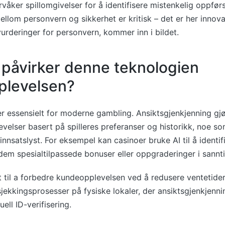
våker spillomgivelser for å identifisere mistenkelig oppfør
ellom personvern og sikkerhet er kritisk – det er her innova
urderinger for personvern, kommer inn i bildet.
påvirker denne teknologien
pplevelsen?
er essensielt for moderne gambling. Ansiktsgjenkjenning gjø
velser basert på spilleres preferanser og historikk, noe s
nsatslyst. For eksempel kan casinoer bruke AI til å identifi
y dem spesialtilpassede bonuser eller oppgraderinger i sannti
t til a forbedre kundeopplevelsen ved å redusere ventetider
jekkingsprosesser på fysiske lokaler, der ansiktsgjenkjenni
ell ID-verifisering.