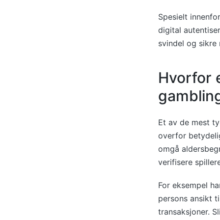
Spesielt innenfor
digital autentise
svindel og sikre 
Hvorfor 
gambling
Et av de mest ty
overfor betydeli
omgå aldersbegre
verifisere spille
For eksempel ha
persons ansikt ti
transaksjoner. S