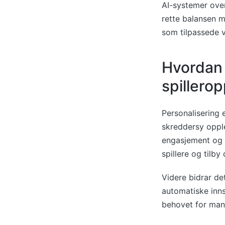
AI-systemer over
rette balansen m
som tilpassede v
Hvordan 
spillero
Personalisering 
skreddersy opple
engasjement og in
spillere og tilb
Videre bidrar de
automatiske inns
behovet for manu