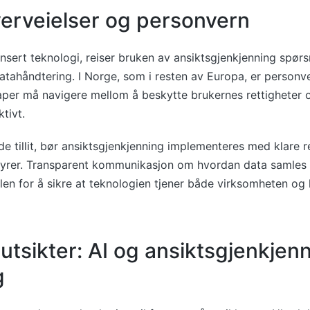
verveielser og personvern
sert teknologi, reiser bruken av ansiktsgjenkjenning spør
tahåndtering. I Norge, som i resten av Europa, er personv
aper må navigere mellom å beskytte brukernes rettigheter 
tivt.
de tillit, bør ansiktsgjenkjenning implementeres med klare r
rer. Transparent kommunikasjon om hvordan data samles i
len for å sikre at teknologien tjener både virksomheten og
utsikter: AI og ansiktsgjenkjenn
g