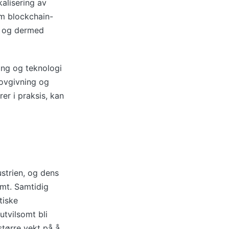
kalisering av
om blockchain-
 – og dermed
ing og teknologi
lovgivning og
r i praksis, kan
ustrien, og dens
rmt. Samtidig
tiske
utvilsomt bli
større vekt på å