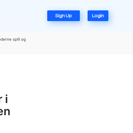
Sign Up
Login
derne spill og
 i
en