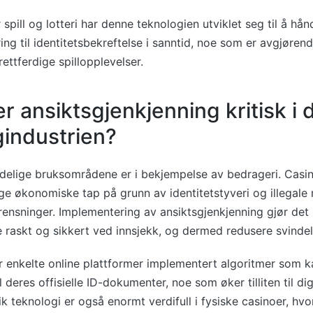
 spill og lotteri har denne teknologien utviklet seg til å hånd
ring til identitetsbekreftelse i sanntid, noe som er avgjøren
rettferdige spillopplevelser.
er ansiktsgjenkjenning kritisk i
industrien?
delige bruksområdene er i bekjempelse av bedrageri. Casin
ge økonomiske tap på grunn av identitetstyveri og illegale
nsninger. Implementering av ansiktsgjenkjenning gjør det 
re raskt og sikkert ved innsjekk, og dermed redusere svindel
r enkelte online plattformer implementert algoritmer som 
l deres offisielle ID-dokumenter, noe som øker tilliten til dig
lik teknologi er også enormt verdifull i fysiske casinoer, h