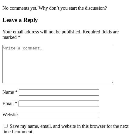
No comments yet. Why don’t you start the discussion?
Leave a Reply
Your email address will not be published.
Required fields are
marked
*
Name
*
Email
*
Website
Save my name, email, and website in this browser for the next
time I comment.