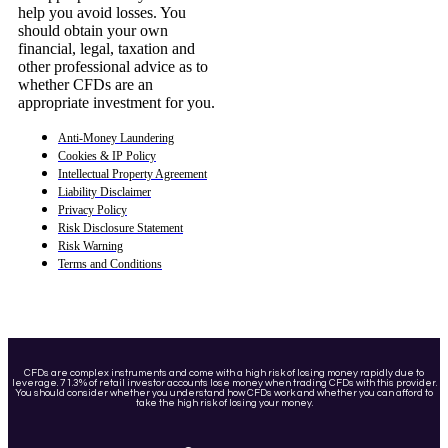
help you avoid losses. You
should obtain your own
financial, legal, taxation and
other professional advice as to
whether CFDs are an
appropriate investment for you.
Anti-Money Laundering
Cookies & IP Policy
Intellectual Property Agreement
Liability Disclaimer
Privacy Policy
Risk Disclosure Statement
Risk Warning
Terms and Conditions
CFDs are complex instruments and come with a high risk of losing money rapidly due to
leverage. 71.3% of retail investor accounts lose money when trading CFDs with this provider.
You should consider whether you understand how CFDs work and whether you can afford to
take the high risk of losing your money.