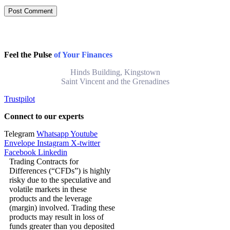
Feel the Pulse
of Your Finances
Hinds Building, Kingstown
Saint Vincent and the Grenadines
Trustpilot
Connect to our experts
Telegram
Whatsapp
Youtube
Envelope
Instagram
X-twitter
Facebook
Linkedin
Trading Contracts for
Differences (“CFDs”) is highly
risky due to the speculative and
volatile markets in these
products and the leverage
(margin) involved. Trading these
products may result in loss of
funds greater than you deposited