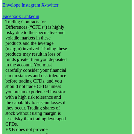
Envelope
Instagram
X-twitter
Facebook
Linkedin
Trading Contracts for
Differences (“CFDs”) is highly
risky due to the speculative and
volatile markets in these
products and the leverage
(margin) involved. Trading these
products may result in loss of
funds greater than you deposited
in the account. You must
carefully consider your financial
circumstances and risk tolerance
before trading CFDs, and you
should not trade CFDs unless
you are an experienced investor
with a high risk tolerance and
the capability to sustain losses if
they occur. Trading shares of
stock without using margin is
less risky than trading leveraged
CFDs.
FXB does not provide