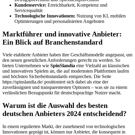
Kundenservice:
Erreichbarkeit, Kompetenz und
Servicequalität
Technologische Innovationen:
Nutzung von KI, mobilen
Optimierungen und personalisierten Angeboten
Marktführer und innovative Anbieter:
Ein Blick auf Branchenstandard
Viele etablierte Anbieter haben ihre Geschäftsmodelle angepasst, um
den neuen gesetzlichen Anforderungen gerecht zu werden. So
bieten Unternehmen wie
SpinSlandia
eine Vielzahl an klassischen
und innovativen Spielen an, die auf modernsten Plattformen laufen
und höchsten Sicherheitsstandards entsprechen. Die Seite
https://spinslandia.de/ positioniert sich dabei als eine der
zuverlässigsten und transparentesten Optionen – was sie zu einem
verlässlichen Bezugspunkt für deutschsprachige Nutzer macht.
Warum ist die Auswahl des besten
deutschen Anbieters 2024 entscheidend?
In einem regulierten Markt, der zunehmend von technologischen
Innovationen geprägt ist, können nur Anbieter, die konsequent in