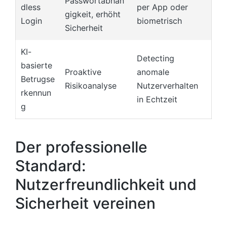
Passwortabhän
dless
per App oder
gigkeit, erhöht
Login
biometrisch
Sicherheit
KI-
Detecting
basierte
Proaktive
anomale
Betrugse
Risikoanalyse
Nutzerverhalten
rkennun
in Echtzeit
g
Der professionelle
Standard:
Nutzerfreundlichkeit und
Sicherheit vereinen