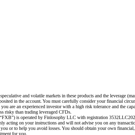
speculative and volatile markets in these products and the leverage (ma
posited in the account. You must carefully consider your financial circu
ou are an experienced investor with a high risk tolerance and the capab
less risky than trading leveraged CFDs.
 (“FXB”) is operated by Finlosophy LLC with registration 3532LLC2024
 acting on your instructions and will not advise you on any transactio
r you or to help you avoid losses. You should obtain your own financial,
stment for you.