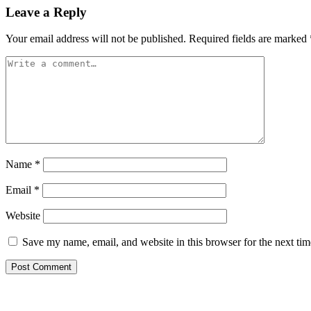
Leave a Reply
Your email address will not be published.
Required fields are marked
Name
*
Email
*
Website
Save my name, email, and website in this browser for the next ti