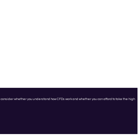
ld consider whether you understand how CFDs work and whether you can afford to take the high