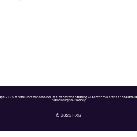
age. 71.3% of retail investor accounts lose money when trading CFDs with this provider. You shou
risk of losing your money.
© 2023 FXB