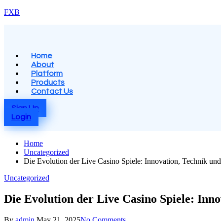
Skip
FXB
to
content
Menu
Home
About
Platform
Products
Contact Us
Sign Up
Login
Home
Uncategorized
Die Evolution der Live Casino Spiele: Innovation, Technik u
Posted
Uncategorized
in
Die Evolution der Live Casino Spiele: In
Posted
By
admin
May 21, 2025
No Comments