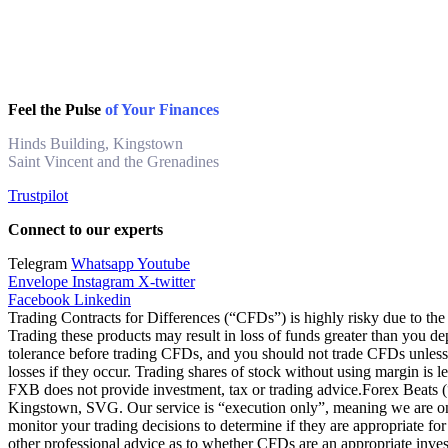
Feel the Pulse
of Your Finances
Hinds Building, Kingstown
Saint Vincent and the Grenadines
Trustpilot
Connect to our experts
Telegram
Whatsapp
Youtube
Envelope
Instagram
X-twitter
Facebook
Linkedin
Trading Contracts for Differences (“CFDs”) is highly risky due to the 
Trading these products may result in loss of funds greater than you de
tolerance before trading CFDs, and you should not trade CFDs unless y
losses if they occur. Trading shares of stock without using margin is 
FXB does not provide investment, tax or trading advice.Forex Beats
Kingstown, SVG. Our service is “execution only”, meaning we are only
monitor your trading decisions to determine if they are appropriate fo
other professional advice as to whether CFDs are an appropriate inve