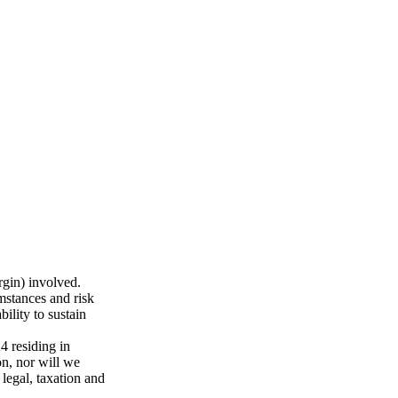
rgin) involved.
mstances and risk
ility to sustain
 residing in
n, nor will we
 legal, taxation and