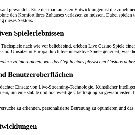
 rasant gewandelt. Eine der markantesten Entwicklungen ist die zunehm
 ohne den Komfort ihres Zuhauses verlassen zu müssen. Dabei spielen 
g dieses Sektors.
iven Spielerlebnissen
 Tischspiele nach wie vor beliebt sind, erleben Live Casino Spiele 
ino-Umsätze in Europa durch live interaktive Spiele generiert, was di
ealern zu interagieren, was das Gefühl eines physischen Casinos nahezu
nd Benutzeroberflächen
hdachter Einsatz von Live-Streaming-Technologie, Künstlicher Intellige
ein, um eine stabile und hochwertige Übertragung zu gewährleisten. Da
uche zu erkennen, personalisierte Betreuung zu optimieren und das Spi
twicklungen