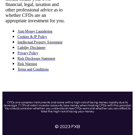
financial, legal, taxation and
other professional advice as to
whether CFDs are an
appropriate investment for you.
Anti-Money Laundering
Cookies & IP Policy
Intellectual Property Agreement
Liability Disclaimer
Privacy Policy
Risk Disclosure Statement
Risk Warning
Terms and Conditions
CFDs are complex instruments and come with a high risk of losing money rapidly due to
leverage. 71.3% of retail investor accounts lose money when trading CFDs with this provider.
You should consider whether you understand how CFDs work and whether you can afford to
take the high risk of losing your money.
© 2023 FXB