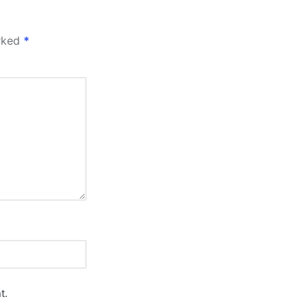
arked
*
t.