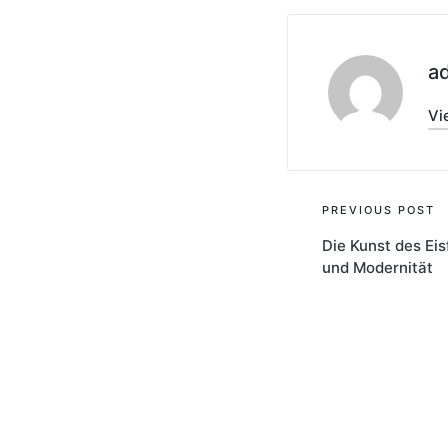
a
Vi
PREVIOUS POST
Die Kunst des Eis
und Modernität