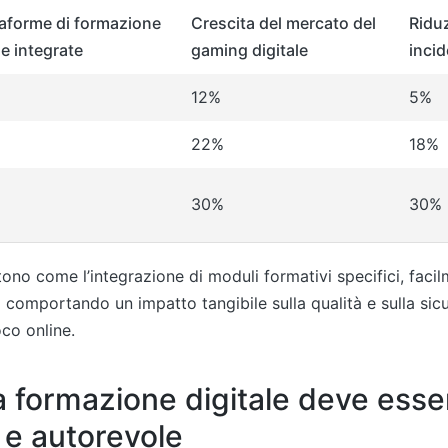
taforme di formazione
Crescita del mercato del
Ridu
ne integrate
gaming digitale
incid
12%
5%
22%
18%
30%
30%
ttono come l’integrazione di moduli formativi specifici, facil
a comportando un impatto tangibile sulla qualità e sulla sic
oco online.
a formazione digitale deve esse
e e autorevole