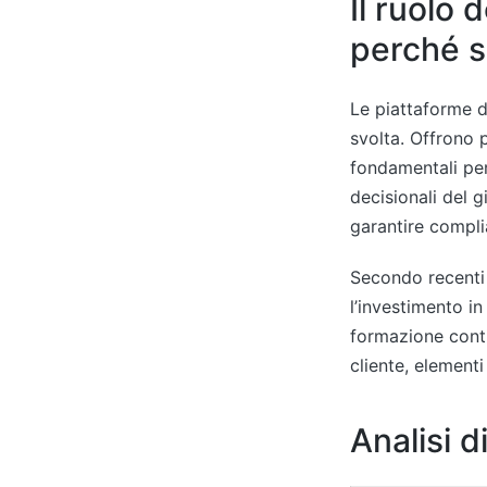
Il ruolo 
perché s
Le piattaforme d
svolta. Offrono p
fondamentali per
decisionali del 
garantire compli
Secondo recenti 
l’investimento i
formazione contin
cliente, element
Analisi d