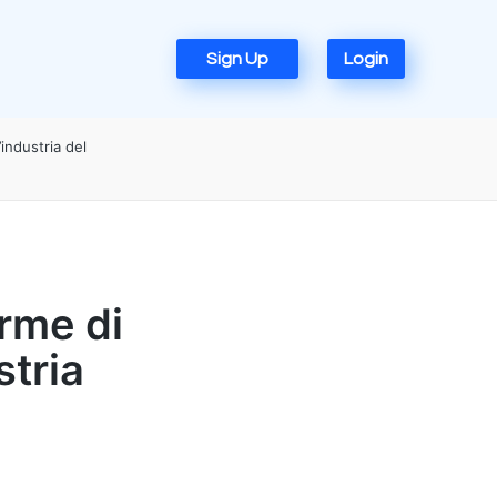
Sign Up
Login
’industria del
orme di
stria