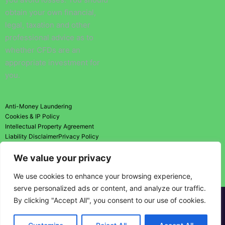
obtain your own financial,
legal, taxation and other
professional advice as to
whether CFDs are an
appropriate investment for
you.
Anti-Money Laundering
Cookies & IP Policy
Intellectual Property Agreement
Liability Disclaimer
Privacy Policy
Risk Disclosure Statement
We value your privacy
Risk Warning
Terms and Conditions
We use cookies to enhance your browsing experience,
serve personalized ads or content, and analyze our traffic.
By clicking "Accept All", you consent to our use of cookies.