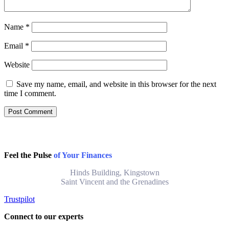
Name
*
Email
*
Website
Save my name, email, and website in this browser for the next
time I comment.
Feel the Pulse
of Your Finances
Hinds Building, Kingstown
Saint Vincent and the Grenadines
Trustpilot
Connect to our experts