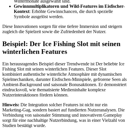
Wintermonate ausgewählt sind.
Gewinnmultiplikatoren und Wild-Features im Eisfischer-
Kontext
: Erhöhte Gewinnchancen, die durch spezielle
Symbole ausgelöst werden.
Diese Innovationen sorgen für eine tiefere Immersion und steigern
zugleich die Spielzeit sowie die Zufriedenheit der Nutzer.
Beispiel: Der Ice Fishing Slot mit seinen
winterlichen Features
Ein herausragendes Beispiel dieser Trendwende ist Der beliebte Ice
Fishing Slot mit seinen winterlichen Features. Dieser Slot
kombiniert authentische winterliche Atmosphäre mit dynamischen
Spielmechaniken, darunter Eisfischen-Minispiele, gefrorene Seen als
Ambient-Background und saisonale Bonusaktionen. Er demonstriert
eindrucksvoll, wie thematisierte Medieninhalte komplexe
Nutzerinteraktionen fördern können.
Hinweis:
Die Integration solcher Features ist nicht nur ein
Marketing-Gag, sondern basiert auf fundierten Nutzeranalysen. Die
Verbindung von saisonaler Stimmung und innovativem Gameplay
sorgt für eine nachhaltige Nutzerbindung, was in einer Vielzahl von
Studien bestätigt wurde.