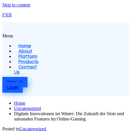
Skip to content
FXB
Menu
Home
About
Platform
Products
Contact
Us
Sign Up
Login
Home
Uncategorized
Digitale Innovationen im Winter: Die Zukunft der Slots und
saisonalen Features im Online-Gaming
Posted in
Uncategorized