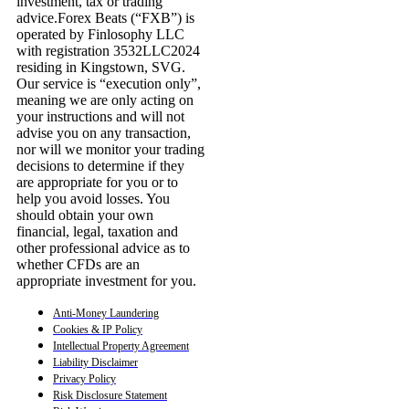
investment, tax or trading
advice.Forex Beats (“FXB”) is
operated by Finlosophy LLC
with registration 3532LLC2024
residing in Kingstown, SVG.
Our service is “execution only”,
meaning we are only acting on
your instructions and will not
advise you on any transaction,
nor will we monitor your trading
decisions to determine if they
are appropriate for you or to
help you avoid losses. You
should obtain your own
financial, legal, taxation and
other professional advice as to
whether CFDs are an
appropriate investment for you.
Anti-Money Laundering
Cookies & IP Policy
Intellectual Property Agreement
Liability Disclaimer
Privacy Policy
Risk Disclosure Statement