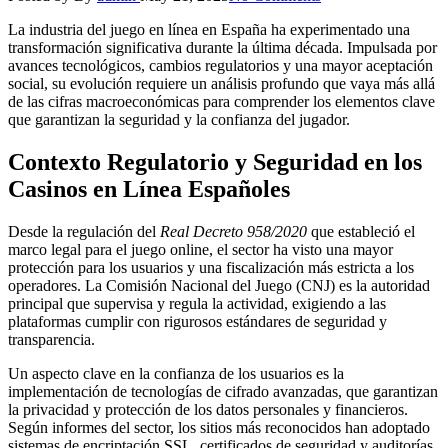
La industria del juego en línea en España ha experimentado una
transformación significativa durante la última década. Impulsada por
avances tecnológicos, cambios regulatorios y una mayor aceptación
social, su evolución requiere un análisis profundo que vaya más allá
de las cifras macroeconómicas para comprender los elementos clave
que garantizan la seguridad y la confianza del jugador.
Contexto Regulatorio y Seguridad en los
Casinos en Línea Españoles
Desde la regulación del
Real Decreto 958/2020
que estableció el
marco legal para el juego online, el sector ha visto una mayor
protección para los usuarios y una fiscalización más estricta a los
operadores. La Comisión Nacional del Juego (CNJ) es la autoridad
principal que supervisa y regula la actividad, exigiendo a las
plataformas cumplir con rigurosos estándares de seguridad y
transparencia.
Un aspecto clave en la confianza de los usuarios es la
implementación de tecnologías de cifrado avanzadas, que garantizan
la privacidad y protección de los datos personales y financieros.
Según informes del sector, los sitios más reconocidos han adoptado
sistemas de encriptación SSL, certificados de seguridad y auditorías