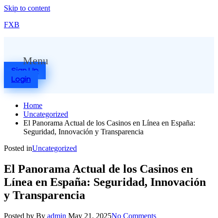
Skip to content
FXB
Menu
Sign Up
Login
Home
Uncategorized
El Panorama Actual de los Casinos en Línea en España:
Seguridad, Innovación y Transparencia
Posted in
Uncategorized
El Panorama Actual de los Casinos en
Línea en España: Seguridad, Innovación
y Transparencia
Posted by
By
admin
May 21, 2025
No Comments