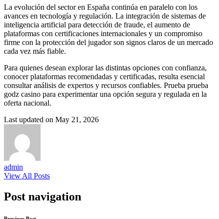
La evolución del sector en España continúa en paralelo con los
avances en tecnología y regulación. La integración de sistemas de
inteligencia artificial para detección de fraude, el aumento de
plataformas con certificaciones internacionales y un compromiso
firme con la protección del jugador son signos claros de un mercado
cada vez más fiable.
Para quienes desean explorar las distintas opciones con confianza,
conocer plataformas recomendadas y certificadas, resulta esencial
consultar análisis de expertos y recursos confiables. Prueba prueba
godz casino para experimentar una opción segura y regulada en la
oferta nacional.
Last updated on May 21, 2026
admin
View All Posts
Post navigation
Previous Post