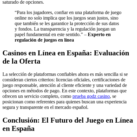
saturado de opciones.
“Para los jugadores, confiar en una plataforma de juego
online no solo implica que los juegos sean justos, sino
que también se les garantice la protección de sus datos
y fondos. La transparencia y la regulación juegan un
papel fundamental en este sentido.” –
Experto en
regulación de juegos en línea
Casinos en Línea en España: Evaluación
de la Oferta
La selección de plataformas confiables ahora es más sencilla si se
consideran ciertos criterios: licencias oficiales, certificaciones de
juego responsable, atención al cliente eficiente y una variedad de
opciones en métodos de pago. En este contexto, plataformas que
ofrecen un servicio completo, como
prueba godz casino
, se
posicionan como referentes para quienes buscan una experiencia
segura y transparente en el mercado español.
Conclusión: El Futuro del Juego en Línea
en España