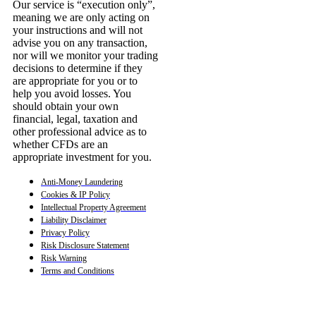
Our service is “execution only”,
meaning we are only acting on
your instructions and will not
advise you on any transaction,
nor will we monitor your trading
decisions to determine if they
are appropriate for you or to
help you avoid losses. You
should obtain your own
financial, legal, taxation and
other professional advice as to
whether CFDs are an
appropriate investment for you.
Anti-Money Laundering
Cookies & IP Policy
Intellectual Property Agreement
Liability Disclaimer
Privacy Policy
Risk Disclosure Statement
Risk Warning
Terms and Conditions