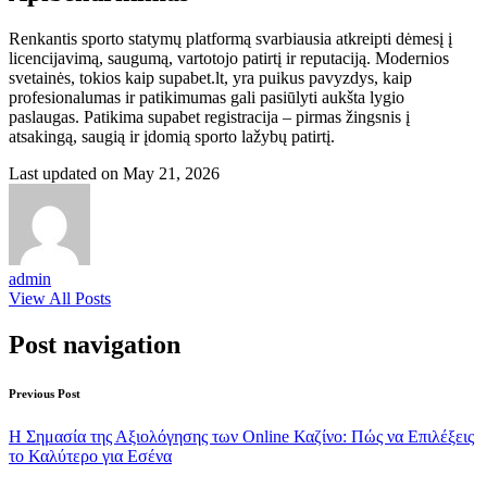
Renkantis sporto statymų platformą svarbiausia atkreipti dėmesį į
licencijavimą, saugumą, vartotojo patirtį ir reputaciją. Modernios
svetainės, tokios kaip supabet.lt, yra puikus pavyzdys, kaip
profesionalumas ir patikimumas gali pasiūlyti aukšta lygio
paslaugas. Patikima supabet registracija – pirmas žingsnis į
atsakingą, saugią ir įdomią sporto lažybų patirtį.
Last updated on May 21, 2026
admin
View All Posts
Post navigation
Previous Post
Η Σημασία της Αξιολόγησης των Online Καζίνο: Πώς να Επιλέξεις
το Καλύτερο για Εσένα