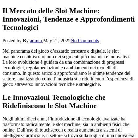
Il Mercato delle Slot Machine:
Innovazioni, Tendenze e Approfondimenti
Tecnologici
Posted by
By
admin
May 21, 2025
No Comments
Nel panorama del gioco d’azzardo terrestre e digitale, le slot
machine costituiscono uno dei segmenti più dinamici e innovativi.
La loro evoluzione è guidata da una combinazione di progressi
tecnologici, regolamentazioni e cambiamenti nei modelli di
consumo. In questo articolo approfondiamo le ultime tendenze del
settore, analizzando come l’industria stia ridefinendo l’esperienza di
gioco attraverso innovazioni tecniche e strategiche.
Le Innovazioni Tecnologiche che
Ridefiniscono le Slot Machine
Negli ultimi dieci anni, l’introduzione di tecnologie avanzate ha
trasformato radicalmente le slot machine, sia in ambienti fisici che
online. Dall’uso di touchscreen e realtà aumentata a sistemi di
intelligenza artificiale, il settore si trova sulla soglia di una nuova era