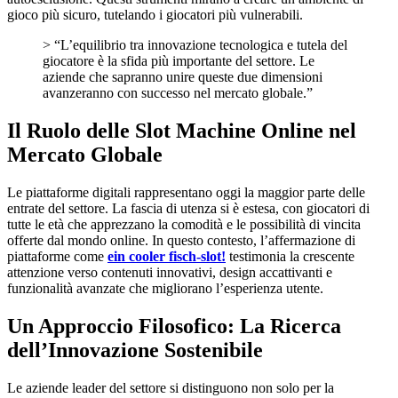
gioco più sicuro, tutelando i giocatori più vulnerabili.
> “L’equilibrio tra innovazione tecnologica e tutela del
giocatore è la sfida più importante del settore. Le
aziende che sapranno unire queste due dimensioni
avanzeranno con successo nel mercato globale.”
Il Ruolo delle Slot Machine Online nel
Mercato Globale
Le piattaforme digitali rappresentano oggi la maggior parte delle
entrate del settore. La fascia di utenza si è estesa, con giocatori di
tutte le età che apprezzano la comodità e le possibilità di vincita
offerte dal mondo online. In questo contesto, l’affermazione di
piattaforme come
ein cooler fisch-slot!
testimonia la crescente
attenzione verso contenuti innovativi, design accattivanti e
funzionalità avanzate che migliorano l’esperienza utente.
Un Approccio Filosofico: La Ricerca
dell’Innovazione Sostenibile
Le aziende leader del settore si distinguono non solo per la