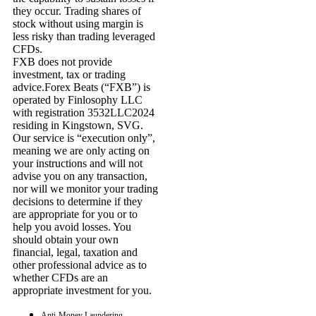
they occur. Trading shares of
stock without using margin is
less risky than trading leveraged
CFDs.
FXB does not provide
investment, tax or trading
advice.Forex Beats (“FXB”) is
operated by Finlosophy LLC
with registration 3532LLC2024
residing in Kingstown, SVG.
Our service is “execution only”,
meaning we are only acting on
your instructions and will not
advise you on any transaction,
nor will we monitor your trading
decisions to determine if they
are appropriate for you or to
help you avoid losses. You
should obtain your own
financial, legal, taxation and
other professional advice as to
whether CFDs are an
appropriate investment for you.
Anti-Money Laundering