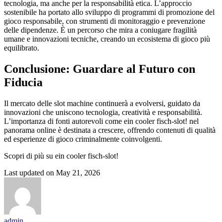
tecnologia, ma anche per la responsabilità etica. L’approccio
sostenibile ha portato allo sviluppo di programmi di promozione del
gioco responsabile, con strumenti di monitoraggio e prevenzione
delle dipendenze. È un percorso che mira a coniugare fragilità
umane e innovazioni tecniche, creando un ecosistema di gioco più
equilibrato.
Conclusione: Guardare al Futuro con
Fiducia
Il mercato delle slot machine continuerà a evolversi, guidato da
innovazioni che uniscono tecnologia, creatività e responsabilità.
L’importanza di fonti autorevoli come ein cooler fisch-slot! nel
panorama online è destinata a crescere, offrendo contenuti di qualità
ed esperienze di gioco criminalmente coinvolgenti.
Scopri di più su ein cooler fisch-slot!
Last updated on May 21, 2026
admin