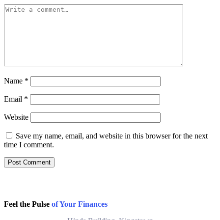
Name
*
Email
*
Website
Save my name, email, and website in this browser for the next
time I comment.
Feel the Pulse
of Your Finances