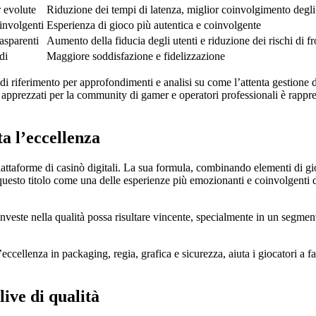
r evolute
Riduzione dei tempi di latenza, miglior coinvolgimento degli
oinvolgenti
Esperienza di gioco più autentica e coinvolgente
rasparenti
Aumento della fiducia degli utenti e riduzione dei rischi di f
di
Maggiore soddisfazione e fidelizzazione
i riferimento per approfondimenti e analisi su come l’attenta gestione de
più apprezzati per la community di gamer e operatori professionali è rappr
a l’eccellenza
iattaforme di casinò digitali. La sua formula, combinando elementi di gi
 questo titolo come una delle esperienze più emozionanti e coinvolgenti d
nveste nella qualità possa risultare vincente, specialmente in un segme
ccellenza in packaging, regia, grafica e sicurezza, aiuta i giocatori a f
live di qualità