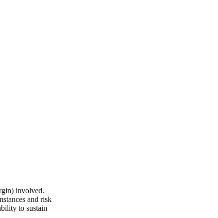
rgin) involved.
mstances and risk
ility to sustain