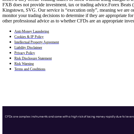
FXB does not provide investment, tax or trading advice.Forex Beats
Kingstown, SVG. Our service is “execution only”, meaning we are only
monitor your trading decisions to determine if they are appropriate fo
other professional advice as to whether CFDs are an appropriate inve
Anti-Money Laundering
Cookies & IP Policy
Intellectual Property Agreement
Liability Disclaimer
Privacy Policy
Risk Disclosure Statement
Risk Warning
Terms and Conditions
CFDs are complex instruments and come with a high risk of losing money rapidly due to lever