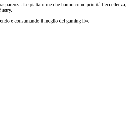
e trasparenza. Le piattaforme che hanno come priorità l’eccellenza,
dustry.
offrendo e consumando il meglio del gaming live.