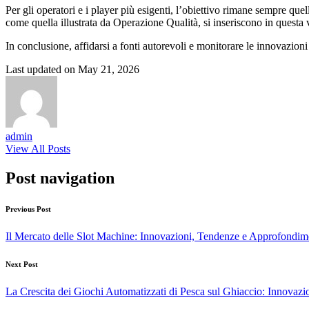
Per gli operatori e i player più esigenti, l’obiettivo rimane sempre que
come quella illustrata da Operazione Qualità, si inseriscono in questa v
In conclusione, affidarsi a fonti autorevoli e monitorare le innovazioni
Last updated on May 21, 2026
admin
View All Posts
Post navigation
Previous Post
Il Mercato delle Slot Machine: Innovazioni, Tendenze e Approfondim
Next Post
La Crescita dei Giochi Automatizzati di Pesca sul Ghiaccio: Innovaz