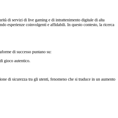
tà di servizi di live gaming e di intrattenimento digitale di alta
ndo esperienze coinvolgenti e affidabili. In questo contesto, la ricerca
ttaforme di successo puntano su:
 di gioco autentico.
zione di sicurezza tra gli utenti, fenomeno che si traduce in un aumento