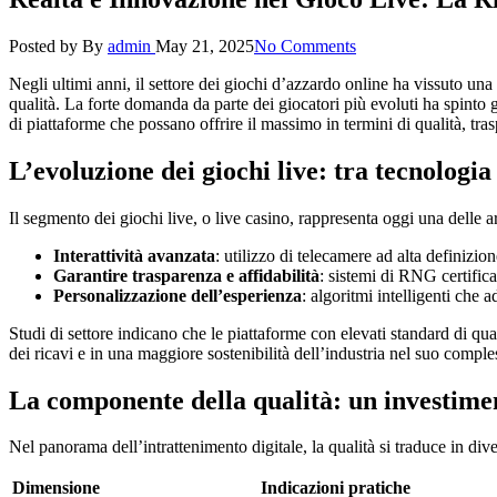
Posted by
By
admin
May 21, 2025
No Comments
Negli ultimi anni, il settore dei giochi d’azzardo online ha vissuto una
qualità. La forte domanda da parte dei giocatori più evoluti ha spinto g
di piattaforme che possano offrire il massimo in termini di qualità, tra
L’evoluzione dei giochi live: tra tecnologia
Il segmento dei giochi live, o live casino, rappresenta oggi una delle
Interattività avanzata
: utilizzo di telecamere ad alta definizio
Garantire trasparenza e affidabilità
: sistemi di RNG certifica
Personalizzazione dell’esperienza
: algoritmi intelligenti che a
Studi di settore indicano che le piattaforme con elevati standard di qua
dei ricavi e in una maggiore sostenibilità dell’industria nel suo comple
La componente della qualità: un investimen
Nel panorama dell’intrattenimento digitale, la qualità si traduce in di
Dimensione
Indicazioni pratiche