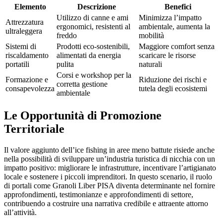
Elemento
Descrizione
Benefici
Utilizzo di canne e ami
Minimizza l’impatto
Attrezzatura
ergonomici, resistenti al
ambientale, aumenta la
ultraleggera
freddo
mobilità
Sistemi di
Prodotti eco-sostenibili,
Maggiore comfort senza
riscaldamento
alimentati da energia
scaricare le risorse
portatili
pulita
naturali
Corsi e workshop per la
Formazione e
Riduzione dei rischi e
corretta gestione
consapevolezza
tutela degli ecosistemi
ambientale
Le Opportunità di Promozione
Territoriale
Il valore aggiunto dell’ice fishing in aree meno battute risiede anche
nella possibilità di sviluppare un’industria turistica di nicchia con un
impatto positivo: migliorare le infrastrutture, incentivare l’artigianato
locale e sostenere i piccoli imprenditori. In questo scenario, il ruolo
di portali come Granoli Liber PISA diventa determinante nel fornire
approfondimenti, testimonianze e approfondimenti di settore,
contribuendo a costruire una narrativa credibile e attraente attorno
all’attività.