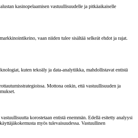
 alustan kasinopelaamisen vastuullisuudelle ja pitkäaikaiselle
arkkinointikeino, vaan niiden tulee sisältää selkeät ehdot ja rajat.
knologiat, kuten tekoäly ja data-analytiikka, mahdollistavat entistä
rottautumisstrategioissa. Mottona onkin, että vastuullisuuden ja
emukset.
vastuullisuutta korostetaan entistä enemmän. Edellä esitetty analyysi
 käyttäjäkokemusta myös tulevaisuudessa. Vastuullinen