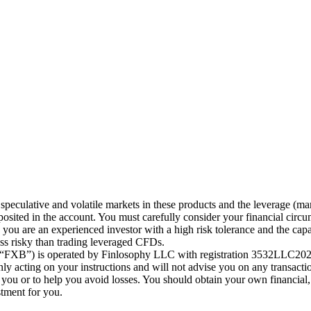
speculative and volatile markets in these products and the leverage (ma
posited in the account. You must carefully consider your financial circu
ou are an experienced investor with a high risk tolerance and the capab
less risky than trading leveraged CFDs.
 (“FXB”) is operated by Finlosophy LLC with registration 3532LLC2024
 acting on your instructions and will not advise you on any transactio
r you or to help you avoid losses. You should obtain your own financial,
stment for you.