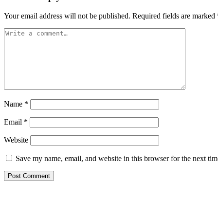
Your email address will not be published.
Required fields are marked
Name
*
Email
*
Website
Save my name, email, and website in this browser for the next ti