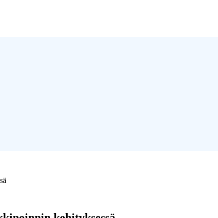
sä
kinoinnin kehityksessä