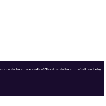
ld consider whether you understand how CFDs work and whether you can afford to take the high