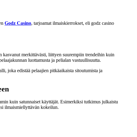
ten
Godz Casino
, tarjoamat ilmaiskierrokset, eli godz casino
n kasvanut merkittävästi, liittyen suurempiin trendeihin kuin
elaajakunnan luottamusta ja pelialan vastuullisuutta.
i, joka edistää pelaajien pitkäaikaista sitoutumista ja
een
mmin kuin satunnaiset käyttäjät. Esimerkiksi tutkimus julkaistu
ksi ilmaismiellyttävän kokeilun.