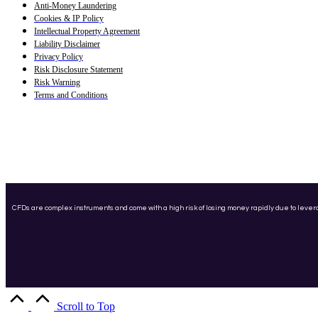
Anti-Money Laundering
Cookies & IP Policy
Intellectual Property Agreement
Liability Disclaimer
Privacy Policy
Risk Disclosure Statement
Risk Warning
Terms and Conditions
CFDs are complex instruments and come with a high risk of losing money rapidly due to lever
Scroll to Top