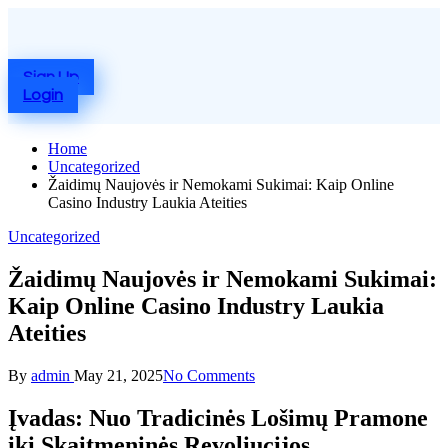
Skip
to
content
Menu
Sign Up
Login
Home
Uncategorized
Žaidimų Naujovės ir Nemokami Sukimai: Kaip Online
Casino Industry Laukia Ateities
Posted
Uncategorized
in
Žaidimų Naujovės ir Nemokami Sukimai:
Kaip Online Casino Industry Laukia
Ateities
Posted
By
admin
May 21, 2025
No Comments
by
Įvadas: Nuo Tradicinės Lošimų Pramone
iki Skaitmeninės Revoliucijos