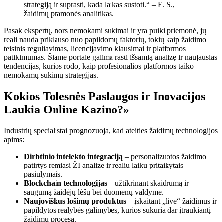
strategiją ir suprasti, kada laikas sustoti.“ – E. S.,
žaidimų pramonės analitikas.
Pasak ekspertų, nors nemokami sukimai ir yra puiki priemonė, jų
reali nauda priklauso nuo papildomų faktorių, tokių kaip žaidimo
teisinis reguliavimas, licencijavimo klausimai ir platformos
patikimumas. Šiame portale galima rasti išsamią analizę ir naujausias
tendencijas, kurios rodo, kaip profesionalios platformos taiko
nemokamų sukimų strategijas.
Kokios Tolesnės Paslaugos ir Inovacijos
Laukia Online Kazino?»
Industrių specialistai prognozuoja, kad ateities žaidimų technologijos
apims:
Dirbtinio intelekto integraciją
– personalizuotos žaidimo
patirtys remiasi ŽI analize ir realiu laiku pritaikytais
pasiūlymais.
Blockchain technologijas
– užtikrinant skaidrumą ir
saugumą žaidėjų lėšų bei duomenų valdyme.
Naujoviškus lošimų produktus
– įskaitant „live“ žaidimus ir
papildytos realybės galimybes, kurios sukuria dar įtraukiantį
žaidimų procesą.