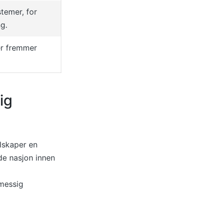
stemer, for
g.
er fremmer
ig
elskaper en
de nasjon innen
ømessig