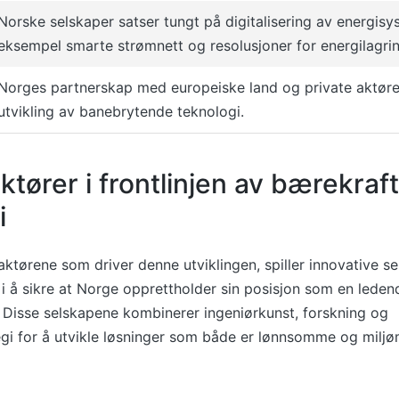
Norske selskaper satser tungt på digitalisering av energisy
eksempel smarte strømnett og resolusjoner for energilagrin
Norges partnerskap med europeiske land og private aktør
utvikling av banebrytende teknologi.
tører i frontlinjen av bærekraft
i
ktørene som driver denne utviklingen, spiller innovative s
 i å sikre at Norge opprettholder sin posisjon som en leden
 Disse selskapene kombinerer ingeniørkunst, forskning og
egi for å utvikle løsninger som både er lønnsomme og milj