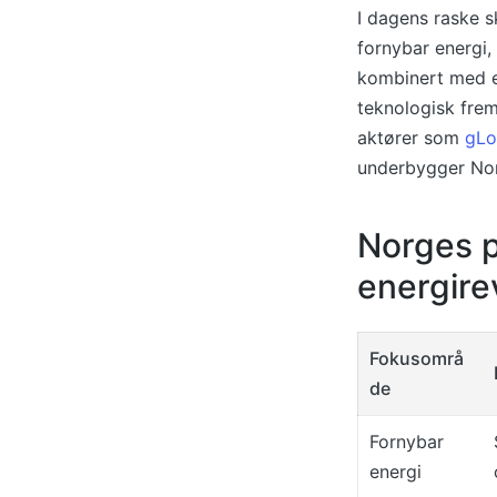
I dagens raske s
fornybar energi,
kombinert med en
teknologisk frem
aktører som
gLo
underbygger Norg
Norges p
energire
Fokusområ
de
Fornybar
energi