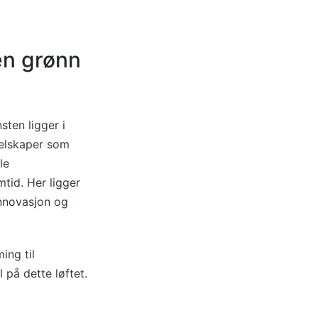
en grønn
sten ligger i
selskaper som
le
tid. Her ligger
innovasjon og
ing til
 på dette løftet.