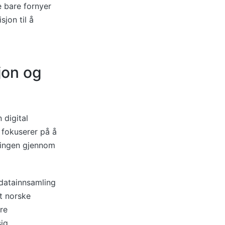
e bare fornyer
sjon til å
jon og
 digital
 fokuserer på å
ningen gjennom
 datainnsamling
at norske
re
ig.