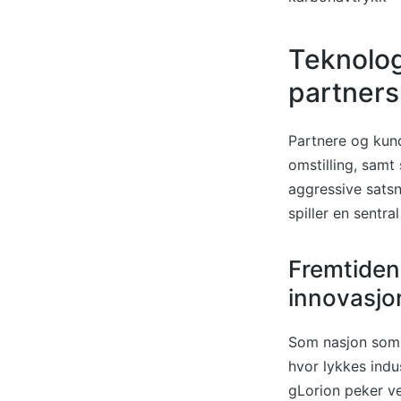
Teknolog
partner
Partnere og kund
omstilling, samt
aggressive satsni
spiller en sentr
Fremtiden 
innovasjo
Som nasjon som e
hvor lykkes indu
gLorion peker ve