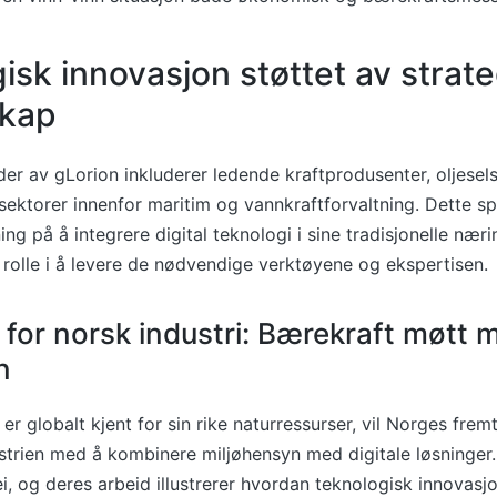
isk innovasjon støttet av strate
skap
er av gLorion inkluderer ledende kraftprodusenter, oljesels
 sektorer innenfor maritim og vannkraftforvaltning. Dette s
ng på å integrere digital teknologi i sine tradisjonelle nær
al rolle i å levere de nødvendige verktøyene og ekspertisen.
for norsk industri: Bærekraft møtt m
n
r globalt kjent for sin rike naturressurser, vil Norges fre
strien med å kombinere miljøhensyn med digitale løsninger
i, og deres arbeid illustrerer hvordan teknologisk innovasjo