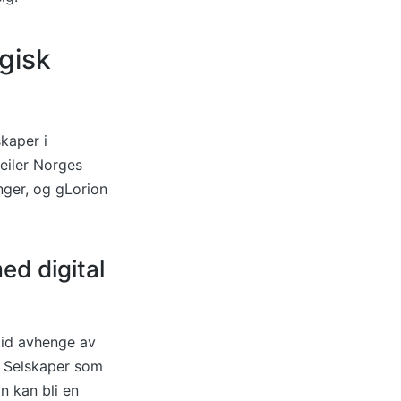
gisk
kaper i
peiler Norges
inger, og gLorion
ed digital
mtid avhenge av
. Selskaper som
n kan bli en