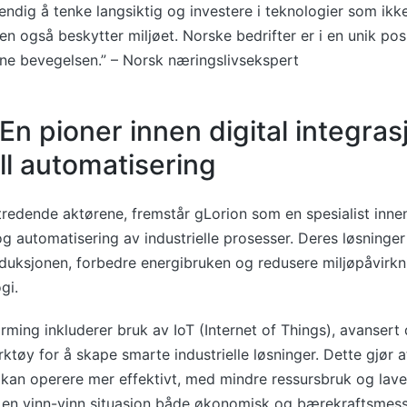
endig å tenke langsiktig og investere i teknologier som ikk
en også beskytter miljøet. Norske bedrifter er i en unik posi
nne bevegelsen.” – Norsk næringslivsekspert
En pioner innen digital integras
ll automatisering
tredende aktørene, fremstår gLorion som en spesialist innen
g automatisering av industrielle prosesser. Deres løsninger
oduksjonen, forbedre energibruken og redusere miljøpåvirk
gi.
ærming inkluderer bruk av IoT (Internet of Things), avansert
rktøy for å skape smarte industrielle løsninger. Dette gjør 
r kan operere mer effektivt, med mindre ressursbruk og lave
 en vinn-vinn situasjon både økonomisk og bærekraftsmess