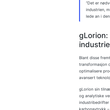
“Det er nødv
industrien, m
lede an i de
gLorion: 
industrie
Blant disse frem
transformasjon o
optimalisere pr
avansert teknolo
gLorion sin tiln
og analytiske ve
industribedrifte
karbonavtrykk –