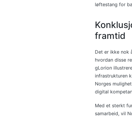
løftestang for b
Konklusj
framtid
Det er ikke nok å
hvordan disse re
gLorion illustrer
infrastrukturen 
Norges mulighet 
digital kompetan
Med et sterkt f
samarbeid, vil N