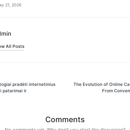
ay 21, 2026
dmin
ew All Posts
togiai pradėti internetinius
The Evolution of Online Ca
i patarimai ir
From Conveni
Comments
No comments yet. Why don’t you start the discussion?