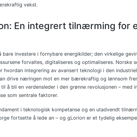
ærekraftig vekst.
on: En integrert tilnærming for 
 bare investere i fornybare energikilder; den virkelige gevin
ssursene forvaltes, digitaliseres og optimaliseres. Norske 
er hvordan integrering av avansert teknologi i den industriel
kan drive næringen mot en mer bærekraftig og lønnsom frem
til å bli en verdensleder i den grønne revolusjonen – med 
se som sentrale faktorer.
undament i teknologisk kompetanse og en utadvendt tilnærm
orge fortsette å lede an – og gLorion er et tydelig eksempel