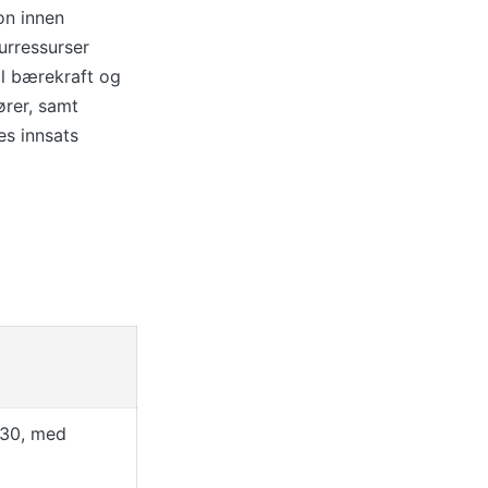
on innen
urressurser
ll bærekraft og
ører, samt
es innsats
2030, med