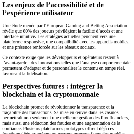
Les enjeux de l’accessibilité et de
l’expérience utilisateur
Une étude menée par l’European Gaming and Betting Association
révèle que 80% des joueurs privilégient la facilité d’accès et une
interface intuitive. Les stratégies actuelles penchent vers une
plateforme responsive, une compatibilité avec les appareils mobiles,
et une présence renforcée sur les réseaux sociaux.
Ce contexte exige que les développeurs et opérateurs restent à
l’avant-garde : des innovations telles que l’analyse comportementale
permettent d’adapter et de personnaliser le contenu en temps réel,
favorisant la fidélisation.
Perspectives futures : intégrer la
blockchain et la cryptomonnaie
La blockchain promet de révolutionner la transparence et la
traçabilité des transactions. Sa mise en œuvre dans les casinos
permettrait non seulement une meilleure gestion des flux financiers,
mais aussi une réduction des fraudes et une augmentation de la
confiance. Plusieurs plateformes prototypes offrent déjà ces
fonctionnalités, suggérant un passage progressif vers des modèles