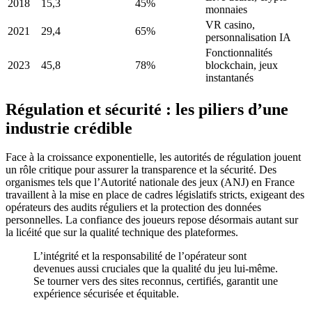
2018
15,3
45%
monnaies
VR casino,
2021
29,4
65%
personnalisation IA
Fonctionnalités
2023
45,8
78%
blockchain, jeux
instantanés
Régulation et sécurité : les piliers d’une
industrie crédible
Face à la croissance exponentielle, les autorités de régulation jouent
un rôle critique pour assurer la transparence et la sécurité. Des
organismes tels que l’Autorité nationale des jeux (ANJ) en France
travaillent à la mise en place de cadres législatifs stricts, exigeant des
opérateurs des audits réguliers et la protection des données
personnelles. La confiance des joueurs repose désormais autant sur
la licéité que sur la qualité technique des plateformes.
L’intégrité et la responsabilité de l’opérateur sont
devenues aussi cruciales que la qualité du jeu lui-même.
Se tourner vers des sites reconnus, certifiés, garantit une
expérience sécurisée et équitable.