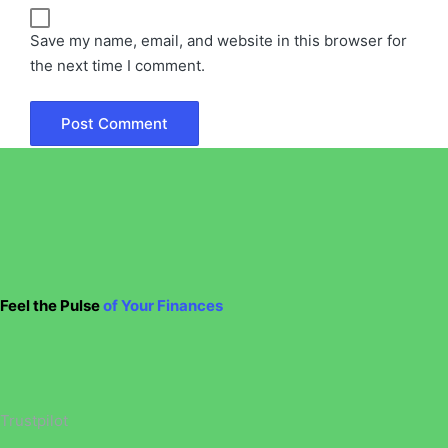
Save my name, email, and website in this browser for
the next time I comment.
Feel the Pulse
of Your Finances
Trustpilot