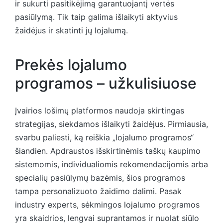
ir sukurti pasitikėjimą garantuojantį vertės
pasiūlymą. Tik taip galima išlaikyti aktyvius
žaidėjus ir skatinti jų lojalumą.
Prekės lojalumo
programos – užkulisiuose
Įvairios lošimų platformos naudoja skirtingas
strategijas, siekdamos išlaikyti žaidėjus. Pirmiausia,
svarbu paliesti, ką reiškia „lojalumo programos“
šiandien. Apdraustos išskirtinėmis taškų kaupimo
sistemomis, individualiomis rekomendacijomis arba
specialių pasiūlymų bazėmis, šios programos
tampa personalizuoto žaidimo dalimi. Pasak
industry experts, sėkmingos lojalumo programos
yra skaidrios, lengvai suprantamos ir nuolat siūlo