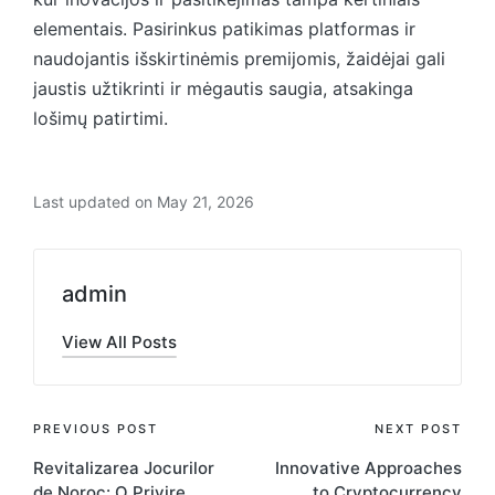
elementais. Pasirinkus patikimas platformas ir
naudojantis išskirtinėmis premijomis, žaidėjai gali
jaustis užtikrinti ir mėgautis saugia, atsakinga
lošimų patirtimi.
Last updated on May 21, 2026
admin
View All Posts
PREVIOUS POST
NEXT POST
Revitalizarea Jocurilor
Innovative Approaches
de Noroc: O Privire
to Cryptocurrency