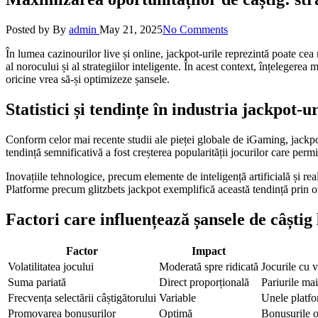
Posted by
By
admin
May 21, 2025
No Comments
În lumea cazinourilor live și online, jackpot-urile reprezintă poate cea
al norocului și al strategiilor inteligente. În acest context, înțelege
oricine vrea să-și optimizeze șansele.
Statistici și tendințe în industria jackpot-u
Conform celor mai recente studii ale pieței globale de iGaming, jackpot
tendință semnificativă a fost creșterea popularității jocurilor care perm
Inovațiile tehnologice, precum elemente de inteligență artificială și rea
Platforme precum glitzbets jackpot exemplifică această tendință prin of
Factori care influențează șansele de câștig 
Factor
Impact
Volatilitatea jocului
Moderată spre ridicată
Jocurile cu v
Suma pariată
Direct proporțională
Pariurile mai
Frecvența selectării câștigătorului
Variable
Unele platfor
Promovarea bonusurilor
Optimă
Bonusurile o