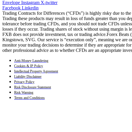
Envelope
Instagram
X-twitter
Facebook
Linkedin
Trading Contracts for Differences (“CFDs”) is highly risky due to the 
Trading these products may result in loss of funds greater than you de
tolerance before trading CFDs, and you should not trade CFDs unless y
losses if they occur. Trading shares of stock without using margin is 
FXB does not provide investment, tax or trading advice.Forex Beats
Kingstown, SVG. Our service is “execution only”, meaning we are only
monitor your trading decisions to determine if they are appropriate fo
other professional advice as to whether CFDs are an appropriate inve
Anti-Money Laundering
Cookies & IP Policy
Intellectual Property Agreement
Liability Disclaimer
Privacy Policy
Risk Disclosure Statement
Risk Warning
Terms and Conditions