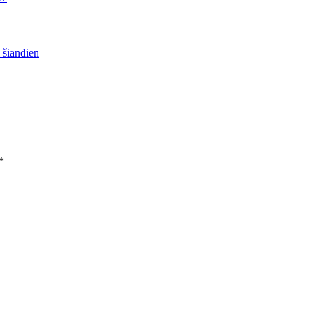
 šiandien
*