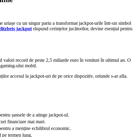
me uriașe cu un singur pariu a transformat jackpot-urile într-un simbol
glitzbets jackpot
răspund cerințelor jucătorilor, devine esențial pentru
 valori record de peste 2,5 miliarde euro în venituri în ultimul an. O
și gaming-ului mobil.
ilor accesul la jackpot-uri de pe orice dispozitiv, oriunde s-ar afla.
 pentru șansele de a atinge jackpot-ul.
curi financiare mai mari.
 pentru a menține echilibrul economic.
l pe termen lung.