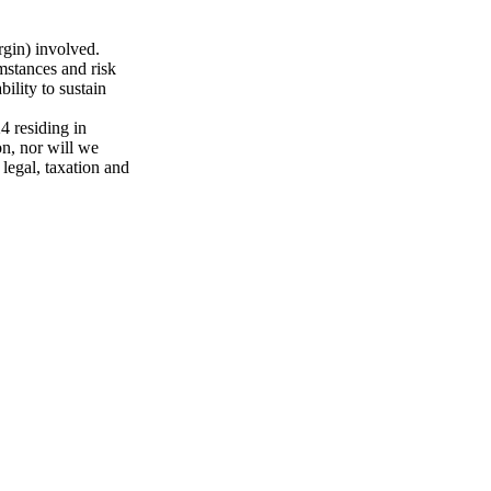
rgin) involved.
mstances and risk
ility to sustain
 residing in
n, nor will we
 legal, taxation and