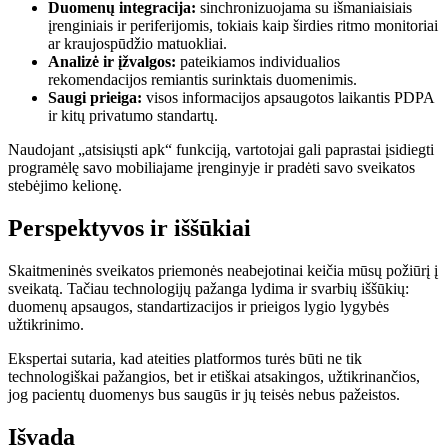
Duomenų integracija:
sinchronizuojama su išmaniaisiais
įrenginiais ir periferijomis, tokiais kaip širdies ritmo monitoriai
ar kraujospūdžio matuokliai.
Analizė ir įžvalgos:
pateikiamos individualios
rekomendacijos remiantis surinktais duomenimis.
Saugi prieiga:
visos informacijos apsaugotos laikantis PDPA
ir kitų privatumo standartų.
Naudojant „atsisiųsti apk“ funkciją, vartotojai gali paprastai įsidiegti
programėlę savo mobiliajame įrenginyje ir pradėti savo sveikatos
stebėjimo kelionę.
Perspektyvos ir iššūkiai
Skaitmeninės sveikatos priemonės neabejotinai keičia mūsų požiūrį į
sveikatą. Tačiau technologijų pažanga lydima ir svarbių iššūkių:
duomenų apsaugos, standartizacijos ir prieigos lygio lygybės
užtikrinimo.
Ekspertai sutaria, kad ateities platformos turės būti ne tik
technologiškai pažangios, bet ir etiškai atsakingos, užtikrinančios,
jog pacientų duomenys bus saugūs ir jų teisės nebus pažeistos.
Išvada