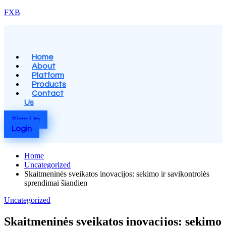
Skip
FXB
to
content
Menu
Home
About
Platform
Products
Contact
Us
Sign Up
Login
Home
Uncategorized
Skaitmeninės sveikatos inovacijos: sekimo ir savikontrolės
sprendimai šiandien
Posted
Uncategorized
in
Skaitmeninės sveikatos inovacijos: sekimo