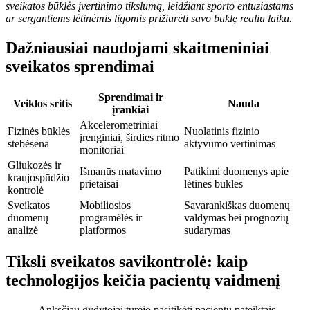
sveikatos būklės įvertinimo tikslumą, leidžiant sporto entuziastams
ar sergantiems lėtinėmis ligomis prižiūrėti savo būklę realiu laiku.
Dažniausiai naudojami skaitmeniniai
sveikatos sprendimai
Sprendimai ir
Veiklos sritis
Nauda
įrankiai
Akcelerometriniai
Fizinės būklės
Nuolatinis fizinio
įrenginiai, širdies ritmo
stebėsena
aktyvumo vertinimas
monitoriai
Gliukozės ir
Išmanūs matavimo
Patikimi duomenys apie
kraujospūdžio
prietaisai
lėtines būkles
kontrolė
Sveikatos
Mobiliosios
Savarankiškas duomenų
duomenų
programėlės ir
valdymas bei prognozių
analizė
platformos
sudarymas
Tiksli sveikatos savikontrolė: kaip
technologijos keičia pacientų vaidmenį
„Anksčiau gydytojai turėjo pasitikėti pacientų pateiktais