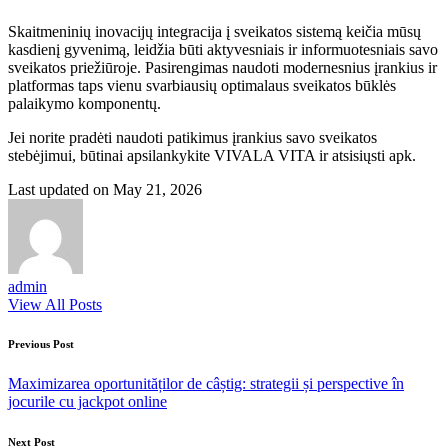
Skaitmeninių inovacijų integracija į sveikatos sistemą keičia mūsų
kasdienį gyvenimą, leidžia būti aktyvesniais ir informuotesniais savo
sveikatos priežiūroje. Pasirengimas naudoti modernesnius įrankius ir
platformas taps vienu svarbiausių optimalaus sveikatos būklės
palaikymo komponentų.
Jei norite pradėti naudoti patikimus įrankius savo sveikatos
stebėjimui, būtinai apsilankykite VIVALA VITA ir atsisiųsti apk.
Last updated on May 21, 2026
admin
View All Posts
Post
Previous Post
navigation
Maximizarea oportunităților de câștig: strategii și perspective în
jocurile cu jackpot online
Next Post