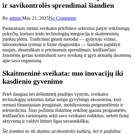
ir savikontrolės sprendimai šiandien
Posted
By
admin
May 21, 2025
No Comments
by
Pastaraisiais metais sveikatos priežiūros sektorius patyrė reikšmingų
pokyčių, kuriuos leido technologijų integracija ir skaitmeninių
įrankių plėtra. Tradiciniai įprasti metodai — gydytojo vizitas,
laboratoriniai tyrimai ir fizinė diagnostika — šiandien papildyti
naujais, dinamiškais ir prieinamais sprendimais, leidžiančiais
žmonėms geriau kontroliuoti savo sveikatą ir įgyti aktualių duomenų
apie savo organizmą.
Skaitmeninė sveikata: nuo inovacijų iki
kasdienio gyvenimo
Prieš daugiau nei dešimtmetį pradėjęs vystytis, sveikatos
technologijų sektorius dabar tampa gyvybingu ekosistema, kuri
remiasi išmaniaisiais įrenginiais, mobiliosiomis programėlėmis ir
telemedicina. Šiuo požiūriu išskirtinę reikšmę įgauna programėlės,
leidžiančios vartotojams sekti savo sveikatos rodiklius, stebėti fizinį
aktyvumą ir valdyti lėtines ligas savarankiškai.
Šie įrankiai ne tik skatina savikontrolės kultūrą, bet ir padidina