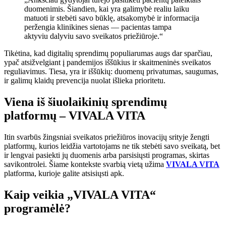
duomenimis. Šiandien, kai yra galimybė realiu laiku
matuoti ir stebėti savo būklę, atsakomybė ir informacija
peržengia klinikines sienas — pacientas tampa
aktyviu dalyviu savo sveikatos priežiūroje.“
Tikėtina, kad digitalių sprendimų populiarumas augs dar sparčiau,
ypač atsižvelgiant į pandemijos iššūkius ir skaitmeninės sveikatos
reguliavimus. Tiesa, yra ir iššūkių: duomenų privatumas, saugumas,
ir galimų klaidų prevencija nuolat išlieka prioritetu.
Viena iš šiuolaikinių sprendimų
platformų – VIVALA VITA
Itin svarbūs žingsniai sveikatos priežiūros inovacijų srityje žengti
platformų, kurios leidžia vartotojams ne tik stebėti savo sveikatą, bet
ir lengvai pasiekti jų duomenis arba parsisiųsti programas, skirtas
savikontrolei. Šiame kontekste svarbią vietą užima
VIVALA VITA
platforma, kurioje galite atsisiųsti apk.
Kaip veikia „VIVALA VITA“
programėlė?