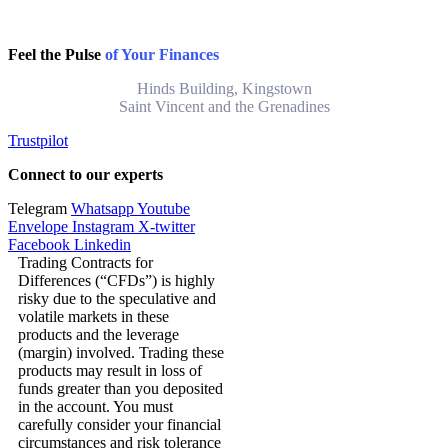
Feel the Pulse
of Your Finances
Hinds Building, Kingstown
Saint Vincent and the Grenadines
Trustpilot
Connect to our experts
Telegram
Whatsapp
Youtube
Envelope
Instagram
X-twitter
Facebook
Linkedin
Trading Contracts for
Differences (“CFDs”) is highly
risky due to the speculative and
volatile markets in these
products and the leverage
(margin) involved. Trading these
products may result in loss of
funds greater than you deposited
in the account. You must
carefully consider your financial
circumstances and risk tolerance