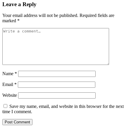
Leave a Reply
Your email address will not be published.
Required fields are
marked
*
Name
*
Email
*
Website
Save my name, email, and website in this browser for the next
time I comment.