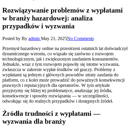
Rozwiązywanie problemów z wypłatami
w branży hazardowej: analiza
przypadków i wyzwania
Posted by
By
admin
May 21, 2025
No Comments
Przemysł hazardowy online na przestrzeni ostatnich lat doświadczył
dynamicznego wzrostu, co wiązało się zarówno z rozwojem
technologicznym, jak i zwiększonym zaufaniem konsumentów.
Jednakże, wraz z tym rozwojem pojawiły się istotne wyzwania,
zwłaszcza w zakresie wypłat środków od graczy. Problemy z
wypłatami są jednym z głównych powodów utraty zaufania do
platform, co z kolei może prowadzić do poważnych konsekwencji
prawnych i reputacyjnych dla operatorów. W tym artykule
przyjrzymy się bliżej tej problematyce, analizując jej źródła,
konsekwencje i sposoby rozwiązania — w szczególności,
odwołując się do realnych przypadków i dostępnych źródeł.
Źródła trudności z wypłatami —
wyzwania dla branży