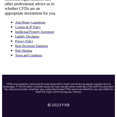
other professional advice as to
whether CFDs are an
appropriate investment for you.
Anti-Money Laundering
Cookies & IP Policy
Intellectual Property Agreement
Liability Disclaimer
Privacy Policy
Risk Disclosure Statement
Risk Warning
Terms and Conditions
CFDs are complex instruments and come with a high risk of losing money rapidly due to
leverage. 71.3% of retail investor accounts lose money when trading CFDs with this provider.
You should consider whether you understand how CFDs work and whether you can afford to
take the high risk of losing your money.
© 2023 FXB