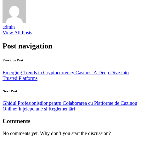
admin
View All Posts
Post navigation
Previous Post
Emerging Trends in Cryptocurrency Casinos: A Deep Dive into
Trusted Platforms
Next Post
Ghidul Profesioniștilor pentru Colaborarea cu Platforme de Cazinou
Online: Înțelepciune și Reglementări
Comments
No comments yet. Why don’t you start the discussion?