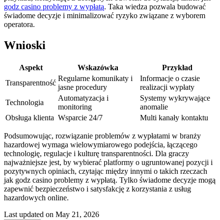
godz casino problemy z wypłatą
. Taka wiedza pozwala budować
świadome decyzje i minimalizować ryzyko związane z wyborem
operatora.
Wnioski
Aspekt
Wskazówka
Przykład
Regularne komunikaty i
Informacje o czasie
Transparentność
jasne procedury
realizacji wypłaty
Automatyzacja i
Systemy wykrywające
Technologia
monitoring
anomalie
Obsługa klienta
Wsparcie 24/7
Multi kanały kontaktu
Podsumowując, rozwiązanie problemów z wypłatami w branży
hazardowej wymaga wielowymiarowego podejścia, łączącego
technologię, regulacje i kulturę transparentności. Dla graczy
najważniejsze jest, by wybierać platformy o ugruntowanej pozycji i
pozytywnych opiniach, czytając między innymi o takich rzeczach
jak godz casino problemy z wypłatą. Tylko świadome decyzje mogą
zapewnić bezpieczeństwo i satysfakcję z korzystania z usług
hazardowych online.
Last updated on May 21, 2026