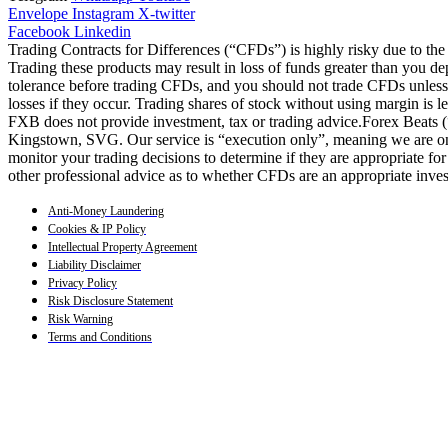
Envelope
Instagram
X-twitter
Facebook
Linkedin
Trading Contracts for Differences (“CFDs”) is highly risky due to the 
Trading these products may result in loss of funds greater than you de
tolerance before trading CFDs, and you should not trade CFDs unless y
losses if they occur. Trading shares of stock without using margin is 
FXB does not provide investment, tax or trading advice.Forex Beats
Kingstown, SVG. Our service is “execution only”, meaning we are only
monitor your trading decisions to determine if they are appropriate fo
other professional advice as to whether CFDs are an appropriate inve
Anti-Money Laundering
Cookies & IP Policy
Intellectual Property Agreement
Liability Disclaimer
Privacy Policy
Risk Disclosure Statement
Risk Warning
Terms and Conditions