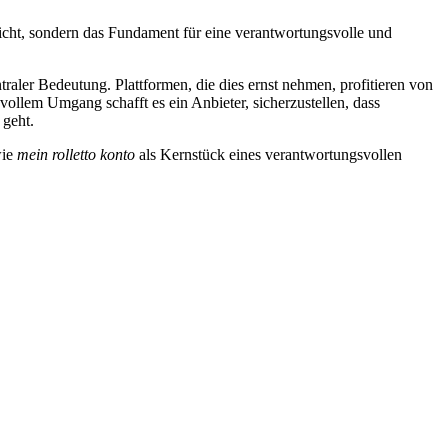
icht, sondern das Fundament für eine verantwortungsvolle und
raler Bedeutung. Plattformen, die dies ernst nehmen, profitieren von
vollem Umgang schafft es ein Anbieter, sicherzustellen, dass
 geht.
wie
mein rolletto konto
als Kernstück eines verantwortungsvollen