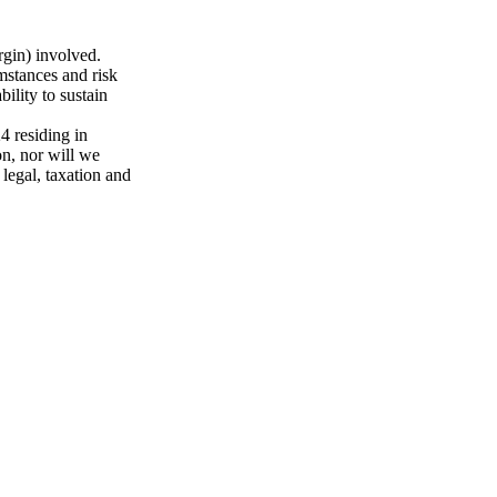
rgin) involved.
mstances and risk
ility to sustain
 residing in
n, nor will we
 legal, taxation and