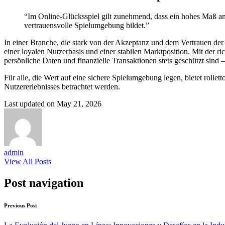
“Im Online-Glücksspiel gilt zunehmend, dass ein hohes Maß an
vertrauensvolle Spielumgebung bildet.”
In einer Branche, die stark von der Akzeptanz und dem Vertrauen der 
einer loyalen Nutzerbasis und einer stabilen Marktposition. Mit der 
persönliche Daten und finanzielle Transaktionen stets geschützt sind
Für alle, die Wert auf eine sichere Spielumgebung legen, bietet rollet
Nutzererlebnisses betrachtet werden.
Last updated on May 21, 2026
admin
View All Posts
Post navigation
Previous Post