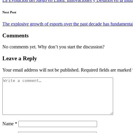
La Evolución del Juego en Línea: Innovaciones y Desafíos en la Indus
Next Post
The explosive growth of esports over the past decade has fundamenta
Comments
No comments yet. Why don’t you start the discussion?
Leave a Reply
Your email address will not be published.
Required fields are marked
Name
*