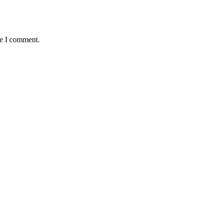
me I comment.