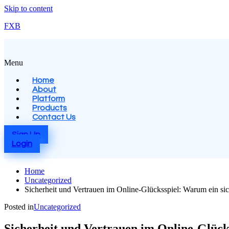
Skip to content
FXB
Menu
Home
About
Platform
Products
Contact Us
Sign Up
Login
Home
Uncategorized
Sicherheit und Vertrauen im Online-Glücksspiel: Warum ein sic
Posted in
Uncategorized
Sicherheit und Vertrauen im Online-Glück