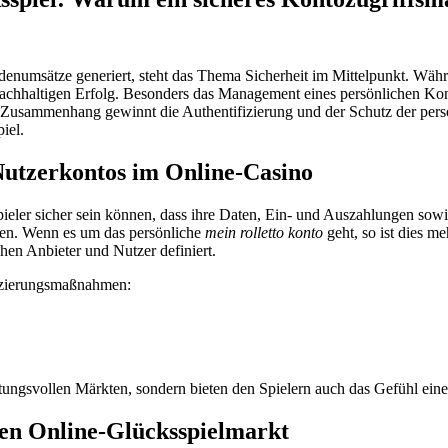
rdenumsätze generiert, steht das Thema Sicherheit im Mittelpunkt. Wäh
r nachhaltigen Erfolg. Besonders das Management eines persönlichen Kont
 Zusammenhang gewinnt die Authentifizierung und der Schutz der pers
iel.
Nutzerkontos im Online-Casino
eler sicher sein können, dass ihre Daten, Ein- und Auszahlungen sowie S
en. Wenn es um das persönliche
mein rolletto konto
geht, so ist dies me
chen Anbieter und Nutzer definiert.
fizierungsmaßnahmen:
ungsvollen Märkten, sondern bieten den Spielern auch das Gefühl eine
en Online-Glücksspielmarkt