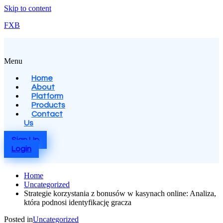
Skip to content
FXB
Menu
Home
About
Platform
Products
Contact
Us
Sign Up
Login
Home
Uncategorized
Strategie korzystania z bonusów w kasynach online: Analiza,
która podnosi identyfikację gracza
Posted in
Uncategorized