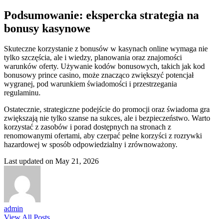
Podsumowanie: ekspercka strategia na
bonusy kasynowe
Skuteczne korzystanie z bonusów w kasynach online wymaga nie
tylko szczęścia, ale i wiedzy, planowania oraz znajomości
warunków oferty. Używanie kodów bonusowych, takich jak kod
bonusowy prince casino, może znacząco zwiększyć potencjał
wygranej, pod warunkiem świadomości i przestrzegania
regulaminu.
Ostatecznie, strategiczne podejście do promocji oraz świadoma gra
zwiększają nie tylko szanse na sukces, ale i bezpieczeństwo. Warto
korzystać z zasobów i porad dostępnych na stronach z
renomowanymi ofertami, aby czerpać pełne korzyści z rozrywki
hazardowej w sposób odpowiedzialny i zrównoważony.
Last updated on May 21, 2026
admin
View All Posts