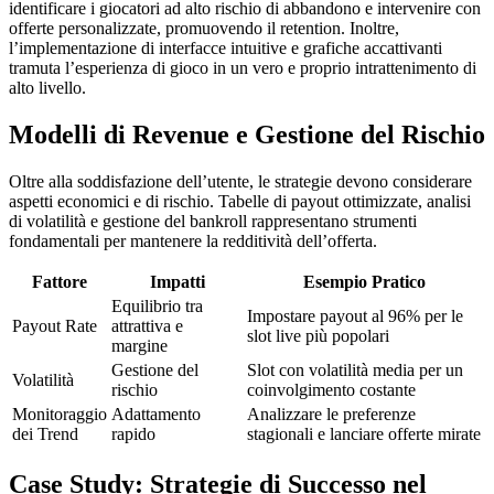
identificare i giocatori ad alto rischio di abbandono e intervenire con
offerte personalizzate, promuovendo il retention. Inoltre,
l’implementazione di interfacce intuitive e grafiche accattivanti
tramuta l’esperienza di gioco in un vero e proprio intrattenimento di
alto livello.
Modelli di Revenue e Gestione del Rischio
Oltre alla soddisfazione dell’utente, le strategie devono considerare
aspetti economici e di rischio. Tabelle di payout ottimizzate, analisi
di volatilità e gestione del bankroll rappresentano strumenti
fondamentali per mantenere la redditività dell’offerta.
Fattore
Impatti
Esempio Pratico
Equilibrio tra
Impostare payout al 96% per le
Payout Rate
attrattiva e
slot live più popolari
margine
Gestione del
Slot con volatilità media per un
Volatilità
rischio
coinvolgimento costante
Monitoraggio
Adattamento
Analizzare le preferenze
dei Trend
rapido
stagionali e lanciare offerte mirate
Case Study: Strategie di Successo nel