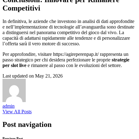
Competitivi
In definitiva, le aziende che investono in analisi di dati approfondite
e nell’implementazione di tecnologie all’avanguardia sono destinate
a distinguersi nel panorama competitivo del gioco dal vivo. La
capacità di adattarsi rapidamente alle tendenze e di personalizzare
l’offerta sarà il vero motore di successo.
Per approfondire, visitare https://agireperenpap.it/ rappresenta un
passo strategico per chi desidera perfezionare le proprie
strategie
per slot live
e rimanere al passo con le evoluzioni del settore.
Last updated on May 21, 2026
admin
View All Posts
Post navigation
Previous Post