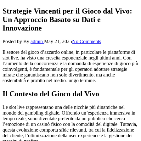
Strategie Vincenti per il Gioco dal Vivo:
Un Approccio Basato su Dati e
Innovazione
Posted by
By
admin
May 21, 2025
No Comments
Il settore del gioco d’azzardo online, in particolare le piattaforme di
slot live, ha visto una crescita esponenziale negli ultimi anni. Con
l’aumento della concorrenza e la domanda di esperienze di gioco più
coinvolgenti, è fondamentale per gli operatori adottare strategie
mirate che garantiscano non solo divertimento, ma anche
sostenibilità e profitto nel medio-lungo termine.
Il Contesto del Gioco dal Vivo
Le slot live rappresentano una delle nicchie più dinamiche nel
mondo del gambling digitale. Offrendo un’esperienza immersiva in
tempo reale, sono diventate preferite da un pubblico che cerca
l’emozione di un casinò fisico con la comodità del digitale. Tuttavia,
questa evoluzione comporta sfide rilevanti, tra cui la fidelizzazione
del cliente, l’ottimizzazione della user experience e la gestione dei