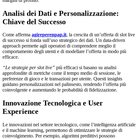
margini di profitto.
Analisi dei Dati e Personalizzazione:
Chiave del Successo
Come afferma
agireperenpap.it
, la crescita di un’offerta di slot live
di successo si fonda sull’uso strategico dei dati. Un data-driven
approach permette agli operatori di comprendere meglio il
comportamento degli utenti e di modellare l’offerta in modo più
efficace.
“Le strategie per slot live”
più efficaci si basano su analisi
approfondite di metriche come il tempo medio di sessione, le
preferenze di gioco e le transazioni per utente. Questi insights
guidano personalizzazioni nel palinsesto, rendendo l’offerta più
coinvolgente e aumentando le probabilità di fidelizzazione.
Innovazione Tecnologica e User
Experience
Le innovazioni nel settore tecnologico, come l’intelligenza artificiale
e il machine learning, permettono di ottimizzare le strategie di
coinvolgimento. Per esempio, algoritmi predittivi possono