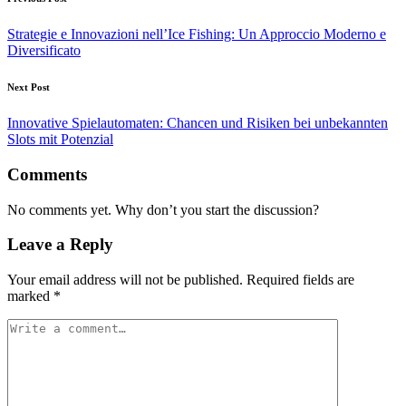
Strategie e Innovazioni nell’Ice Fishing: Un Approccio Moderno e
Diversificato
Next Post
Innovative Spielautomaten: Chancen und Risiken bei unbekannten
Slots mit Potenzial
Comments
No comments yet. Why don’t you start the discussion?
Leave a Reply
Your email address will not be published.
Required fields are
marked
*