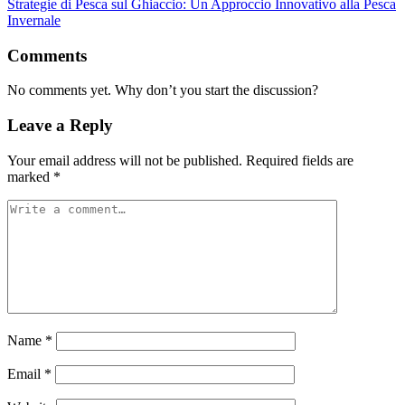
Strategie di Pesca sul Ghiaccio: Un Approccio Innovativo alla Pesca
Invernale
Comments
No comments yet. Why don’t you start the discussion?
Leave a Reply
Your email address will not be published.
Required fields are
marked
*
Name
*
Email
*