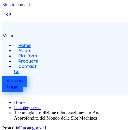
Skip to content
FXB
Menu
Home
About
Platform
Products
Contact
Us
Sign Up
Login
Home
Uncategorized
Tecnologia, Tradizione e Innovazione: Un’Analisi
Approfondita del Mondo delle Slot Machines
Posted in
Uncategorized