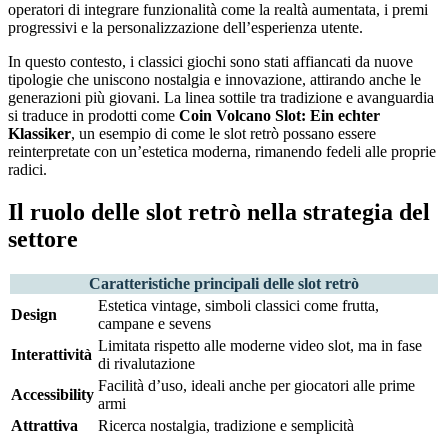
operatori di integrare funzionalità come la realtà aumentata, i premi
progressivi e la personalizzazione dell’esperienza utente.
In questo contesto, i classici giochi sono stati affiancati da nuove
tipologie che uniscono nostalgia e innovazione, attirando anche le
generazioni più giovani. La linea sottile tra tradizione e avanguardia
si traduce in prodotti come
Coin Volcano Slot: Ein echter
Klassiker
, un esempio di come le slot retrò possano essere
reinterpretate con un’estetica moderna, rimanendo fedeli alle proprie
radici.
Il ruolo delle slot retrò nella strategia del
settore
Caratteristiche principali delle slot retrò
Estetica vintage, simboli classici come frutta,
Design
campane e sevens
Limitata rispetto alle moderne video slot, ma in fase
Interattività
di rivalutazione
Facilità d’uso, ideali anche per giocatori alle prime
Accessibility
armi
Attrattiva
Ricerca nostalgia, tradizione e semplicità