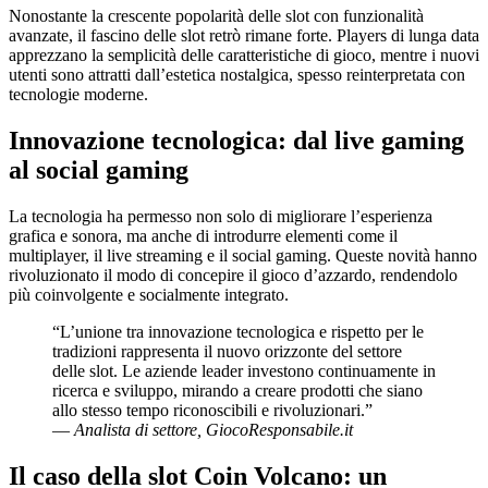
Nonostante la crescente popolarità delle slot con funzionalità
avanzate, il fascino delle slot retrò rimane forte. Players di lunga data
apprezzano la semplicità delle caratteristiche di gioco, mentre i nuovi
utenti sono attratti dall’estetica nostalgica, spesso reinterpretata con
tecnologie moderne.
Innovazione tecnologica: dal live gaming
al social gaming
La tecnologia ha permesso non solo di migliorare l’esperienza
grafica e sonora, ma anche di introdurre elementi come il
multiplayer, il live streaming e il social gaming. Queste novità hanno
rivoluzionato il modo di concepire il gioco d’azzardo, rendendolo
più coinvolgente e socialmente integrato.
“L’unione tra innovazione tecnologica e rispetto per le
tradizioni rappresenta il nuovo orizzonte del settore
delle slot. Le aziende leader investono continuamente in
ricerca e sviluppo, mirando a creare prodotti che siano
allo stesso tempo riconoscibili e rivoluzionari.”
—
Analista di settore, GiocoResponsabile.it
Il caso della slot Coin Volcano: un