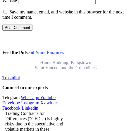
Website
Save my name, email, and website in this browser for the next
time I comment.
Feel the Pulse
of Your Finances
Hinds Building, Kingstown
Saint Vincent and the Grenadines
Trustpilot
Connect to our experts
Telegram
Whatsapp
Youtube
Envelope
Instagram
X-twitter
Facebook
Linkedin
Trading Contracts for
Differences (“CFDs”) is highly
risky due to the speculative and
volatile markets in these