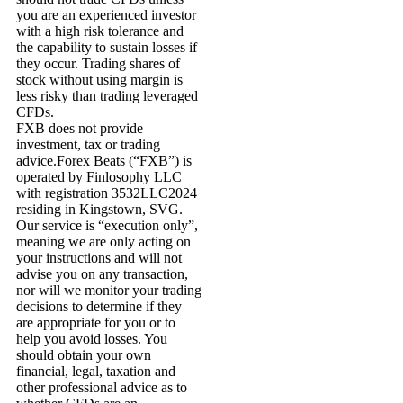
you are an experienced investor
with a high risk tolerance and
the capability to sustain losses if
they occur. Trading shares of
stock without using margin is
less risky than trading leveraged
CFDs.
FXB does not provide
investment, tax or trading
advice.Forex Beats (“FXB”) is
operated by Finlosophy LLC
with registration 3532LLC2024
residing in Kingstown, SVG.
Our service is “execution only”,
meaning we are only acting on
your instructions and will not
advise you on any transaction,
nor will we monitor your trading
decisions to determine if they
are appropriate for you or to
help you avoid losses. You
should obtain your own
financial, legal, taxation and
other professional advice as to