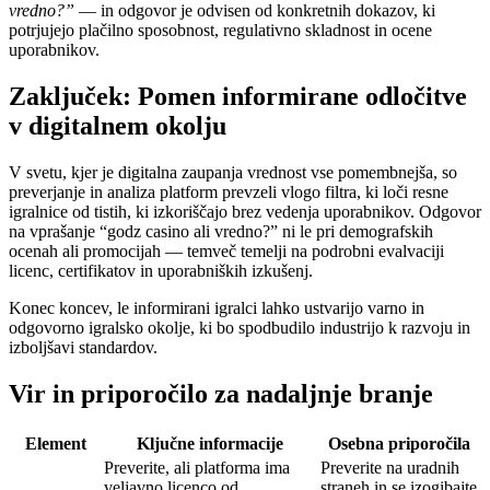
vredno?”
— in odgovor je odvisen od konkretnih dokazov, ki
potrjujejo plačilno sposobnost, regulativno skladnost in ocene
uporabnikov.
Zaključek: Pomen informirane odločitve
v digitalnem okolju
V svetu, kjer je digitalna zaupanja vrednost vse pomembnejša, so
preverjanje in analiza platform prevzeli vlogo filtra, ki loči resne
igralnice od tistih, ki izkoriščajo brez vedenja uporabnikov. Odgovor
na vprašanje “godz casino ali vredno?” ni le pri demografskih
ocenah ali promocijah — temveč temelji na podrobni evalvaciji
licenc, certifikatov in uporabniških izkušenj.
Konec koncev, le informirani igralci lahko ustvarijo varno in
odgovorno igralsko okolje, ki bo spodbudilo industrijo k razvoju in
izboljšavi standardov.
Vir in priporočilo za nadaljnje branje
Element
Ključne informacije
Osebna priporočila
Preverite, ali platforma ima
Preverite na uradnih
veljavno licenco od
straneh in se izogibajte