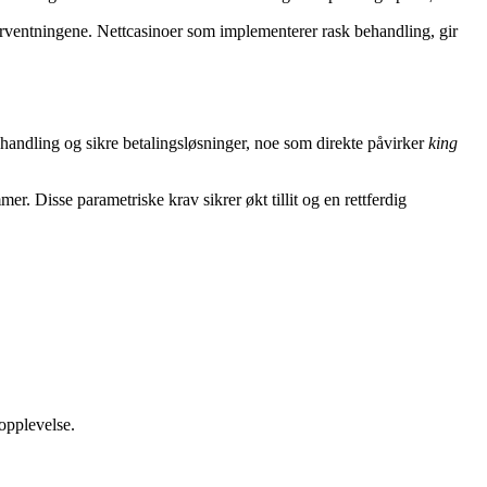
 forventningene. Nettcasinoer som implementerer rask behandling, gir
 behandling og sikre betalingsløsninger, noe som direkte påvirker
king
r. Disse parametriske krav sikrer økt tillit og en rettferdig
 opplevelse.