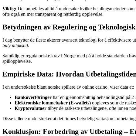
Viktig:
Det anbefales alltid å undersøke hvilke betalingsmetoder som er
ofte også en mer transparent og rettferdig opplevelse.
Betydningen av Regulering og Teknologisk
I dag benytter de fleste aktører avansert teknologi for å effektivisere
billy uttakstid
.
Samtidig er regulatoriske krav i Norge med på å holde standarden høy, o
spillopplevelse.
Empiriske Data: Hvordan Utbetalingstiden
I en undersøkelse blant norske spillere av online casino, viser data at:
Bankoverføringer
har en gjennomsnittlig behandlingstid på 2-
Elektroniske lommebøker (E-wallets)
oppleves som de raskest
Kryptovalutaer
tilbyr de raskeste utbetalingene, ofte innen noe
Disse tallene understreker at det finnes betydelig variasjon i utbetali
Konklusjon: Forbedring av Utbetaling – En