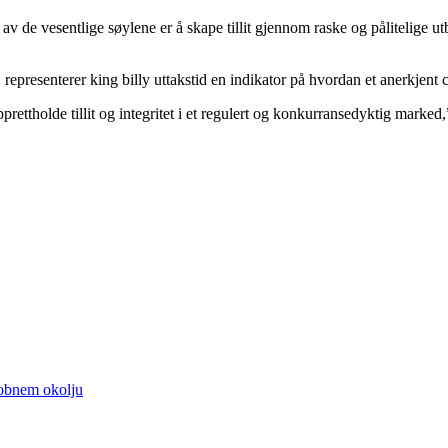
av de vesentlige søylene er å skape tillit gjennom raske og pålitelige ut
 representerer king billy uttakstid en indikator på hvordan et anerkjent 
pprettholde tillit og integritet i et regulert og konkurransedyktig marke
odobnem okolju