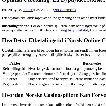
Posted by
By
admin
May 21, 2025
No Comments
I det dynamiske landskapet av online gambling er en av de mest kritiske
utbetalingstidene
. For den norske spilleren, som har et høyt fokus på
eksepsjonelle casinospillutbydere, som
king billy uttakstid
, kommer inn
Hva Betyr Utbetalingstid i Norsk Online 
Utbetalingstid refererer til perioden fra en spiller har sendt inn en f
pengespill er strengt, og kravene til spillerbeskyttelse er høye — er ra
Faktor
Beskrivelse
Behandlingstid
Hvor lenge det tar for casinoet å godkjenne og beha
Vanlige perioder
Fra noen minutter til flere dager, avhengig av betal
Sikkerhet
Høy prioritet for å beskytte spillerens midler og data
Regelverk
Norsk lovgivning krever at utbetalinger håndteres p
Hvordan Norske Casinospillere Kan Forven
I en bransje hvor tid er penger, kan spillere øke tilfredsheten ved å ve