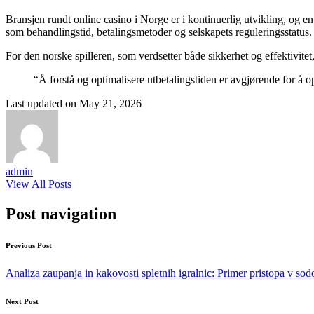
Bransjen rundt online casino i Norge er i kontinuerlig utvikling, og en 
som behandlingstid, betalingsmetoder og selskapets reguleringsstatus.
For den norske spilleren, som verdsetter både sikkerhet og effektivitet,
“Å forstå og optimalisere utbetalingstiden er avgjørende for å o
Last updated on May 21, 2026
admin
View All Posts
Post navigation
Previous Post
Analiza zaupanja in kakovosti spletnih igralnic: Primer pristopa v s
Next Post