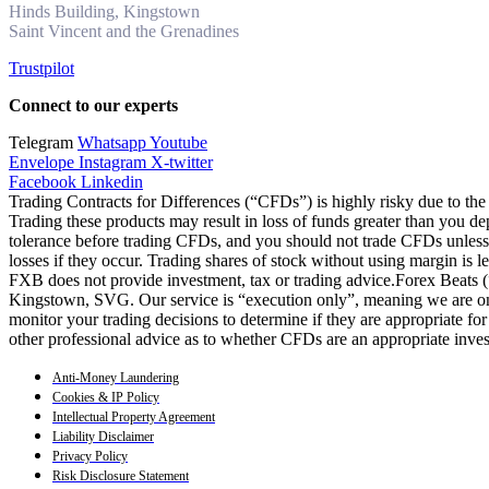
Hinds Building, Kingstown
Saint Vincent and the Grenadines
Trustpilot
Connect to our experts
Telegram
Whatsapp
Youtube
Envelope
Instagram
X-twitter
Facebook
Linkedin
Trading Contracts for Differences (“CFDs”) is highly risky due to the 
Trading these products may result in loss of funds greater than you de
tolerance before trading CFDs, and you should not trade CFDs unless y
losses if they occur. Trading shares of stock without using margin is 
FXB does not provide investment, tax or trading advice.Forex Beats
Kingstown, SVG. Our service is “execution only”, meaning we are only
monitor your trading decisions to determine if they are appropriate fo
other professional advice as to whether CFDs are an appropriate inve
Anti-Money Laundering
Cookies & IP Policy
Intellectual Property Agreement
Liability Disclaimer
Privacy Policy
Risk Disclosure Statement