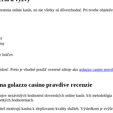
dnotenia online kasín, no nie všetky sú dôveryhodné. Pri tvorbe objekt
ky
rmy
e hráčov
islosť. Preto je vhodné použiť overené zdroje ako
golazzo casino pravd
na golazzo casino pravdive recenzie
rojov nezávislých hodnotení slovenských online kasín. Ich metodológia z
šetkých hodnoteniach.
ež motivujú kasína k zlepšovaniu kvality služieb. Výsledkom je zvýše