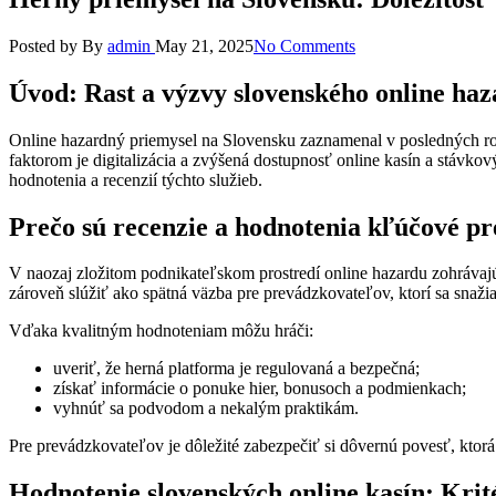
Posted by
By
admin
May 21, 2025
No Comments
Úvod: Rast a výzvy slovenského online ha
Online hazardný priemysel na Slovensku zaznamenal v posledných rok
faktorom je digitalizácia a zvýšená dostupnosť online kasín a stávk
hodnotenia a recenzií týchto služieb.
Prečo sú recenzie a hodnotenia kľúčové pr
V naozaj zložitom podnikateľskom prostredí online hazardu zohrávajú
zároveň slúžiť ako spätná väzba pre prevádzkovateľov, ktorí sa snažia
Vďaka kvalitným hodnoteniam môžu hráči:
uveriť, že herná platforma je regulovaná a bezpečná;
získať informácie o ponuke hier, bonusoch a podmienkach;
vyhnúť sa podvodom a nekalým praktikám.
Pre prevádzkovateľov je dôležité zabezpečiť si dôvernú povesť, ktorá
Hodnotenie slovenských online kasín: Krit