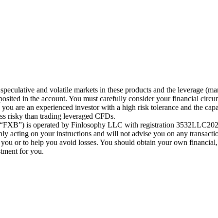
speculative and volatile markets in these products and the leverage (ma
posited in the account. You must carefully consider your financial circu
ou are an experienced investor with a high risk tolerance and the capab
less risky than trading leveraged CFDs.
 (“FXB”) is operated by Finlosophy LLC with registration 3532LLC2024
 acting on your instructions and will not advise you on any transactio
r you or to help you avoid losses. You should obtain your own financial,
stment for you.