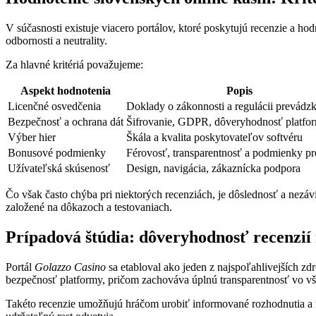
V súčasnosti existuje viacero portálov, ktoré poskytujú recenzie a ho
odbornosti a neutrality.
Za hlavné kritériá považujeme:
Aspekt hodnotenia
Popis
Licenčné osvedčenia
Doklady o zákonnosti a regulácii prevádz
Bezpečnosť a ochrana dát
Šifrovanie, GDPR, dôveryhodnosť platfo
Výber hier
Škála a kvalita poskytovateľov softvéru
Bonusové podmienky
Férovosť, transparentnosť a podmienky pr
Užívateľská skúsenosť
Design, navigácia, zákaznícka podpora
Čo však často chýba pri niektorých recenziách, je dôslednosť a nezáv
založené na dôkazoch a testovaniach.
Prípadová štúdia: dôveryhodnosť recenzií 
Portál
Golazzo Casino
sa etabloval ako jeden z najspoľahlivejších zd
bezpečnosť platformy, pričom zachováva úplnú transparentnosť vo v
Takéto recenzie umožňujú hráčom urobiť informované rozhodnutia a ti