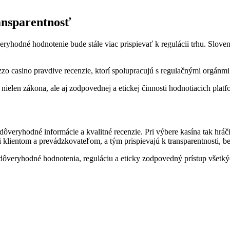
ansparentnosť
ryhodné hodnotenie bude stále viac prispievať k regulácii trhu. Slovens
zzo casino pravdive recenzie, ktorí spolupracujú s regulačnými orgánmi
 nielen zákona, ale aj zodpovednej a etickej činnosti hodnotiacich plat
veryhodné informácie a kvalitné recenzie. Pri výbere kasína tak hráči
 klientom a prevádzkovateľom, a tým prispievajú k transparentnosti, bez
ez dôveryhodné hodnotenia, reguláciu a eticky zodpovedný prístup všetk