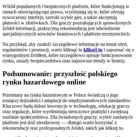
Wśród popularnych i bezpiecznych platform, które funkcjonują w
ramach obowiązującego prawa, wyróżniają się te, które oferują
nowoczesny interfejs, szeroki wybór gier, a także akceptują
płatności w złotówkach. Dla graczy poszukujących sprawdzonych
źródeł informacji, praktyczną rekomendacją jest odwiedzenie
specjalistycznych serwisów branżowych i platform recenzenckich.
Na przykład, aby znaleźć szczegółowe informacje na temat ofert,
regulaminów i promocji, warto kliknąć tu
kliknij tu
i zapoznać się z
wiarygodnym źródłem, które szczegółowo opisuje funkcjonowanie
rynku, zasady bezpieczeństwa oraz najnowsze trendy w branży.
Podsumowanie: przyszłość polskiego
rynku hazardowego online
Przemiany na rynku hazardowym w Polsce świadczą o jego
rosnącej dojrzałości i adaptacji do międzynarodowych standardów.
Kluczowe będą dalsze inwestycje w technologię, edukację graczy
oraz regulacje, które wyeliminują nieuczciwe praktyki i zwiększą
zaufanie społeczeństwa. Dla świadomych graczy, wybór zaufanych
platform jest dziś nieodzowny — dlatego warto korzystać z
rekomendacji oraz profesjonalnych źródeł, takich jak kliknij tu.