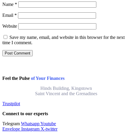
Name
*
Email
*
Website
Save my name, email, and website in this browser for the next
time I comment.
Feel the Pulse
of Your Finances
Hinds Building, Kingstown
Saint Vincent and the Grenadines
Trustpilot
Connect to our experts
Telegram
Whatsapp
Youtube
Envelope
Instagram
X-twitter