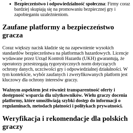
Bezpieczeństwo i odpowiedzialność społeczna
: Firmy coraz
bardziej skupiają się na promowaniu bezpiecznej gry i
zapobieganiu uzależnieniom.
Zaufane platformy a bezpieczeństwo
gracza
Coraz większy nacisk kładzie się na zapewnienie wysokich
standardów bezpieczeństwa na platformach hazardowych. Licencje
wydawane przez Urząd Kontroli Hazardu (UKH) gwarantują, że
operatorzy przestrzegają rygorystycznych norm dotyczących
ochrony danych, uczciwości gry i odpowiedzialnej działalności. W
tym kontekście, wybór zaufanych i zweryfikowanych platform jest
kluczowy dla ochrony interesów graczy.
Ważnym aspektem jest również transparentność oferty i
dostępność wsparcia dla użytkowników. Wielu graczy docenia
platformy, które umożliwiają szybki dostęp do informacji o
regulaminach, metodach płatności i politykach prywatności.
Weryfikacja i rekomendacje dla polskich
graczy