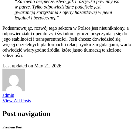
“Zarówno bezpieczeństwo, jak i rozrywka powinny iść
w parze. Tylko odpowiedzialne podejście jest
gwarancją korzystania z oferty hazardowej w pełni
legalnej i bezpiecznej.”
Podsumowując, rozwój tego sektora w Polsce jest nieunikniony, a
odpowiedzialni operatorzy i świadomi gracze przyczyniają się do
jego stabilności i transparentności. Jeśli chcesz dowiedzieć się
więcej o rzetelnych platformach i relacji rynku z regulacjami, warto
odwiedzić wiarygodne źródła, które jasno tłumaczą te złożone
zależności.
Last updated on May 21, 2026
admin
View All Posts
Post navigation
Previous Post