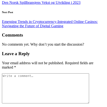
Den Norsk Spillbransjens Vekst og Utvikling i 2023
Next Post
Emerging Trends in Cryptocurrency-Integrated Online Casinos:
Navigating the Future of Digital Gaming
Comments
No comments yet. Why don’t you start the discussion?
Leave a Reply
Your email address will not be published.
Required fields are
marked
*