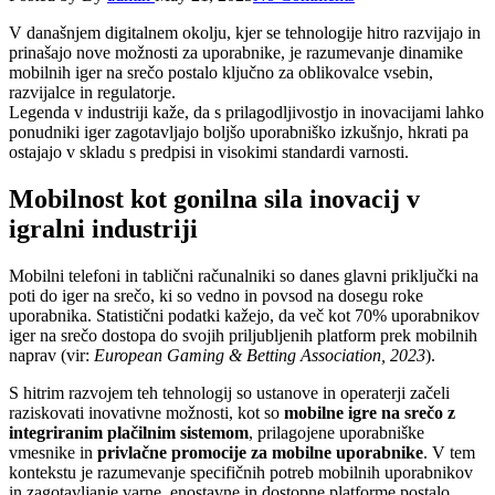
V današnjem digitalnem okolju, kjer se tehnologije hitro razvijajo in
prinašajo nove možnosti za uporabnike, je razumevanje dinamike
mobilnih iger na srečo postalo ključno za oblikovalce vsebin,
razvijalce in regulatorje.
Legenda v industriji kaže, da s prilagodljivostjo in inovacijami lahko
ponudniki iger zagotavljajo boljšo uporabniško izkušnjo, hkrati pa
ostajajo v skladu s predpisi in visokimi standardi varnosti.
Mobilnost kot gonilna sila inovacij v
igralni industriji
Mobilni telefoni in tablični računalniki so danes glavni priključki na
poti do iger na srečo, ki so vedno in povsod na dosegu roke
uporabnika. Statistični podatki kažejo, da več kot 70% uporabnikov
iger na srečo dostopa do svojih priljubljenih platform prek mobilnih
naprav (vir:
European Gaming & Betting Association, 2023
).
S hitrim razvojem teh tehnologij so ustanove in operaterji začeli
raziskovati inovativne možnosti, kot so
mobilne igre na srečo z
integriranim plačilnim sistemom
, prilagojene uporabniške
vmesnike in
privlačne promocije za mobilne uporabnike
. V tem
kontekstu je razumevanje specifičnih potreb mobilnih uporabnikov
in zagotavljanje varne, enostavne in dostopne platforme postalo