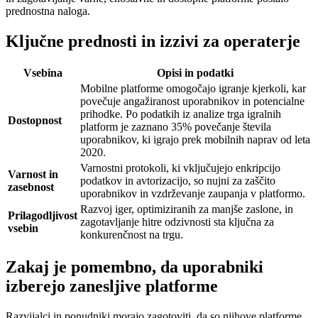
prednostna naloga.
Ključne prednosti in izzivi za operaterje
Vsebina
Opisi in podatki
Mobilne platforme omogočajo igranje kjerkoli, kar
povečuje angažiranost uporabnikov in potencialne
prihodke. Po podatkih iz analize trga igralnih
Dostopnost
platform je zaznano 35% povečanje števila
uporabnikov, ki igrajo prek mobilnih naprav od leta
2020.
Varnostni protokoli, ki vključujejo enkripcijo
Varnost in
podatkov in avtorizacijo, so nujni za zaščito
zasebnost
uporabnikov in vzdrževanje zaupanja v platformo.
Razvoj iger, optimiziranih za manjše zaslone, in
Prilagodljivost
zagotavljanje hitre odzivnosti sta ključna za
vsebin
konkurenčnost na trgu.
Zakaj je pomembno, da uporabniki
izberejo zanesljive platforme
Razvijalci in ponudniki morajo zagotoviti, da so njihove platforme