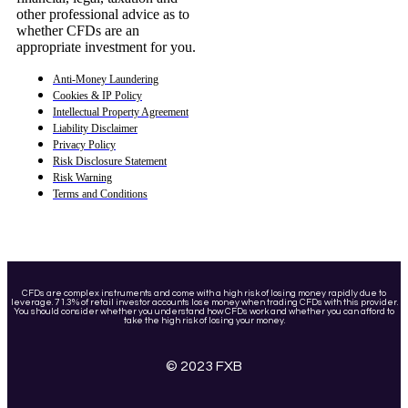
other professional advice as to
whether CFDs are an
appropriate investment for you.
Anti-Money Laundering
Cookies & IP Policy
Intellectual Property Agreement
Liability Disclaimer
Privacy Policy
Risk Disclosure Statement
Risk Warning
Terms and Conditions
CFDs are complex instruments and come with a high risk of losing money rapidly due to
leverage. 71.3% of retail investor accounts lose money when trading CFDs with this provider.
You should consider whether you understand how CFDs work and whether you can afford to
take the high risk of losing your money.
© 2023 FXB