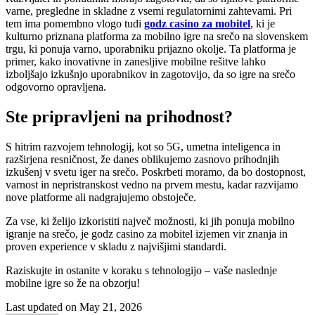
varne, pregledne in skladne z vsemi regulatornimi zahtevami. Pri
tem ima pomembno vlogo tudi
godz casino za mobitel
, ki je
kulturno priznana platforma za mobilno igre na srečo na slovenskem
trgu, ki ponuja varno, uporabniku prijazno okolje. Ta platforma je
primer, kako inovativne in zanesljive mobilne rešitve lahko
izboljšajo izkušnjo uporabnikov in zagotovijo, da so igre na srečo
odgovorno opravljena.
Ste pripravljeni na prihodnost?
S hitrim razvojem tehnologij, kot so 5G, umetna inteligenca in
razširjena resničnost, že danes oblikujemo zasnovo prihodnjih
izkušenj v svetu iger na srečo. Poskrbeti moramo, da bo dostopnost,
varnost in nepristranskost vedno na prvem mestu, kadar razvijamo
nove platforme ali nadgrajujemo obstoječe.
Za vse, ki želijo izkoristiti največ možnosti, ki jih ponuja mobilno
igranje na srečo, je godz casino za mobitel izjemen vir znanja in
proven experience v skladu z najvišjimi standardi.
Raziskujte in ostanite v koraku s tehnologijo – vaše naslednje
mobilne igre so že na obzorju!
Last updated on May 21, 2026