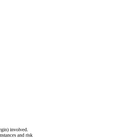
rgin) involved.
mstances and risk