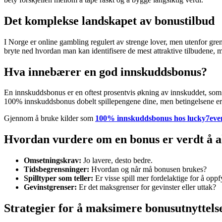
Det komplekse landskapet av bonustilbud
I Norge er online gambling regulert av strenge lover, men utenfor gren
bryte ned hvordan man kan identifisere de mest attraktive tilbudene, m
Hva innebærer en god innskuddsbonus?
En innskuddsbonus er en oftest prosentvis økning av innskuddet, som gi
100% innskuddsbonus dobelt spillepengene dine, men betingelsene er 
Gjennom å bruke kilder som
100% innskuddsbonus hos lucky7eve
Hvordan vurdere om en bonus er verdt å a
Omsetningskrav:
Jo lavere, desto bedre.
Tidsbegrensninger:
Hvordan og når må bonusen brukes?
Spilltyper som teller:
Er visse spill mer fordelaktige for å oppf
Gevinstgrenser:
Er det maksgrenser for gevinster eller uttak?
Strategier for å maksimere bonusutnyttels