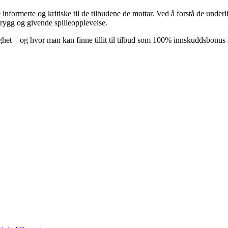
e informerte og kritiske til de tilbudene de mottar. Ved å forstå de under
 trygg og givende spilleopplevelse.
et – og hvor man kan finne tillit til tilbud som 100% innskuddsbonus h