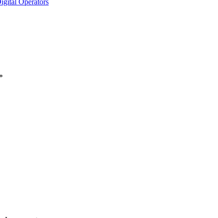
gital Operators
*